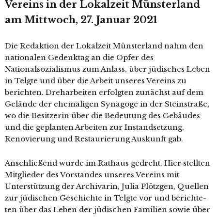
Vereins in der Lokalzeit Münsterland
am Mittwoch, 27. Januar 2021
Die Redaktion der Lokalzeit Münsterland nahm den
natio­na­len Gedenktag an die Opfer des
Nationalsozialismus zum Anlass, über jüdi­sches Leben
in Telgte und über die Arbeit unse­res Vereins zu
berich­ten. Dreharbeiten erfolg­ten zunächst auf dem
Gelände der ehe­ma­li­gen Synagoge in der Steinstraße,
wo die Besitzerin über die Bedeutung des Gebäudes
und die geplan­ten Arbeiten zur Instandsetzung,
Renovierung und Restaurierung Auskunft gab.
Anschließend wur­de im Rathaus gedreht. Hier stell­ten
Mitglieder des Vorstandes unse­res Vereins mit
Unterstützung der Archivarin, Julia Plötzgen, Quellen
zur jüdi­schen Geschichte in Telgte vor und berich­te­
ten über das Leben der jüdi­schen Familien sowie über