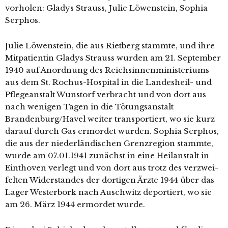
vor­ho­len: Gladys Strauss, Julie Löwenstein, Sophia
Serphos.
Julie Löwenstein, die aus Rietberg stamm­te, und ihre
Mitpatientin Gladys Strauss wur­den am 21. September
1940 auf Anordnung des Reichsinnenministeriums
aus dem St. Rochus-Hospital in die Landesheil- und
Pflegeanstalt Wunstorf ver­bracht und von dort aus
nach weni­gen Tagen in die Tötungsanstalt
Brandenburg/Havel wei­ter trans­por­tiert, wo sie kurz
dar­auf durch Gas ermor­det wur­den. Sophia Serphos,
die aus der nie­der­län­di­schen Grenzregion stamm­te,
wur­de am 07.01.1941 zunächst in eine Heilanstalt in
Einthoven ver­legt und von dort aus trotz des ver­zwei­
fel­ten Widerstandes der dor­ti­gen Ärzte 1944 über das
Lager Westerbork nach Auschwitz depor­tiert, wo sie
am 26. März 1944 ermor­det wurde.