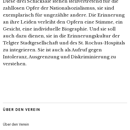
Diese drei Schicksale ste­hen stell­ver­tre­tend für die
zahl­lo­sen Opfer der Nationalsozialismus, sie sind
exem­pla­risch für unge­zähl­te ande­re. Die Erinnerung
an ihre Leiden ver­leiht den Opfern eine Stimme, ein
Gesicht, eine indi­vi­du­el­le Biographie. Und sie soll
auch dazu die­nen, sie in die Erinnerungskultur der
Telgter Stadtgesellschaft und des St. Rochus-Hospitals
zu inte­grie­ren. Sie ist auch als Aufruf gegen
Intoleranz, Ausgrenzung und Diskriminierung zu
verstehen.
ÜBER DEN VEREIN
Über den Verein