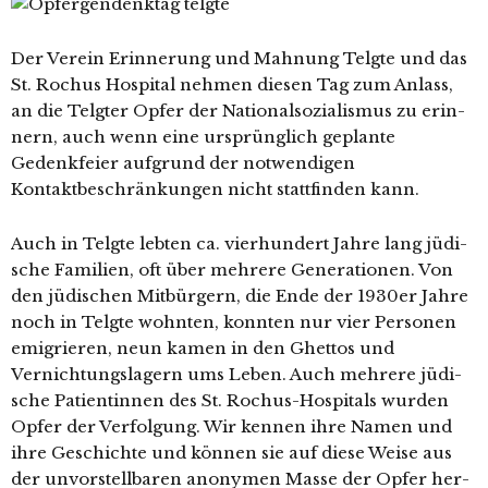
Der Verein Erinnerung und Mahnung Telgte und das
St. Rochus Hospital neh­men die­sen Tag zum Anlass,
an die Telgter Opfer der Nationalsozialismus zu erin­
nern, auch wenn eine ursprüng­lich geplan­te
Gedenkfeier auf­grund der not­wen­di­gen
Kontaktbeschränkungen nicht statt­fin­den kann.
Auch in Telgte leb­ten ca. vier­hun­dert Jahre lang jüdi­
sche Familien, oft über meh­re­re Generationen. Von
den jüdi­schen Mitbürgern, die Ende der 1930er Jahre
noch in Telgte wohn­ten, konn­ten nur vier Personen
emi­grie­ren, neun kamen in den Ghettos und
Vernichtungslagern ums Leben. Auch meh­re­re jüdi­
sche Patientinnen des St. Rochus-Hospitals wur­den
Opfer der Verfolgung. Wir ken­nen ihre Namen und
ihre Geschichte und kön­nen sie auf die­se Weise aus
der unvor­stell­ba­ren anony­men Masse der Opfer her­