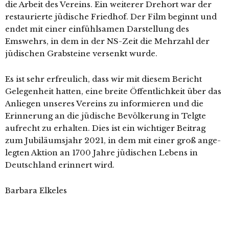
die Arbeit des Vereins. Ein wei­te­rer Drehort war der
restau­rier­te jüdi­sche Friedhof. Der Film beginnt und
endet mit einer ein­fühl­sa­men Darstellung des
Emswehrs, in dem in der NS-Zeit die Mehrzahl der
jüdi­schen Grabsteine ver­senkt wurde.
Es ist sehr erfreu­lich, dass wir mit die­sem Bericht
Gelegenheit hat­ten, eine brei­te Öffentlichkeit über das
Anliegen unse­res Vereins zu infor­mie­ren und die
Erinnerung an die jüdi­sche Bevölkerung in Telgte
auf­recht zu erhal­ten. Dies ist ein wich­ti­ger Beitrag
zum Jubiläumsjahr 2021, in dem mit einer groß ange­
leg­ten Aktion an 1700 Jahre jüdi­schen Lebens in
Deutschland erin­nert wird.
Barbara Elkeles