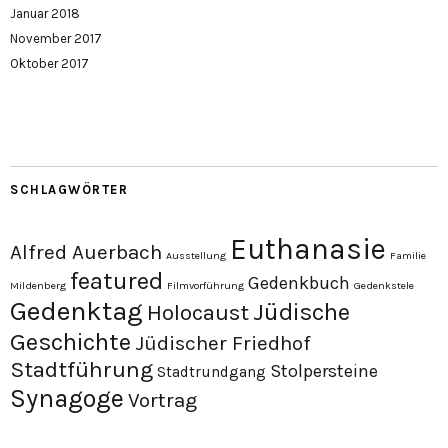
Januar 2018
November 2017
Oktober 2017
SCHLAGWÖRTER
Euthanasie
Alfred Auerbach
Ausstellung
Familie
featured
Gedenkbuch
Mildenberg
Filmvorführung
Gedenkstele
Gedenktag
Jüdische
Holocaust
Geschichte
Jüdischer Friedhof
Stadtführung
Stolpersteine
Stadtrundgang
Synagoge
Vortrag