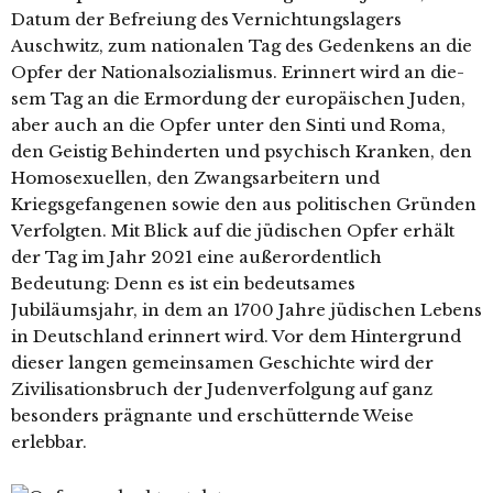
Datum der Befreiung des Vernichtungslagers
Auschwitz, zum natio­na­len Tag des Gedenkens an die
Opfer der Nationalsozialismus. Erinnert wird an die­
sem Tag an die Ermordung der euro­päi­schen Juden,
aber auch an die Opfer unter den Sinti und Roma,
den Geistig Behinderten und psy­chisch Kranken, den
Homosexuellen, den Zwangsarbeitern und
Kriegsgefangenen sowie den aus poli­ti­schen Gründen
Verfolgten. Mit Blick auf die jüdi­schen Opfer erhält
der Tag im Jahr 2021 eine außer­or­dent­lich
Bedeutung: Denn es ist ein bedeut­sa­mes
Jubiläumsjahr, in dem an 1700 Jahre jüdi­schen Lebens
in Deutschland erin­nert wird. Vor dem Hintergrund
die­ser lan­gen gemein­sa­men Geschichte wird der
Zivilisationsbruch der Judenverfolgung auf ganz
beson­ders prä­gnan­te und erschüt­tern­de Weise
erlebbar.