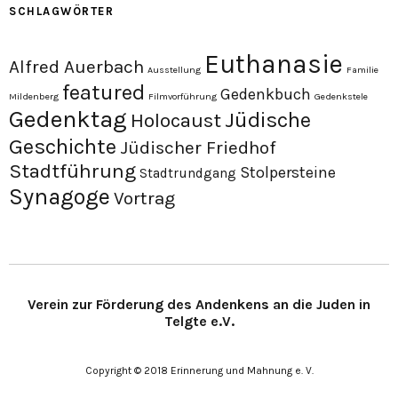
SCHLAGWÖRTER
Euthanasie
Alfred Auerbach
Ausstellung
Familie
featured
Gedenkbuch
Mildenberg
Filmvorführung
Gedenkstele
Gedenktag
Jüdische
Holocaust
Geschichte
Jüdischer Friedhof
Stadtführung
Stolpersteine
Stadtrundgang
Synagoge
Vortrag
Verein zur Förderung des Andenkens an die Juden in
Telgte e.V.
Copyright © 2018 Erinnerung und Mahnung e. V.