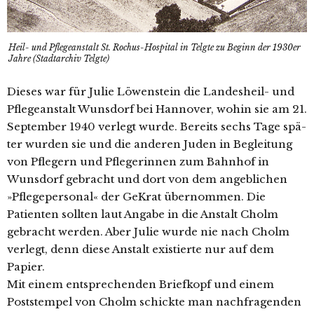
Heil- und Pflegeanstalt St. Rochus-Hospital in Telgte zu Beginn der 1930er
Jahre (Stadtarchiv Telgte)
Dieses war für Julie Löwenstein die Landesheil- und
Pflegeanstalt Wunsdorf bei Hannover, wohin sie am 21.
September 1940 ver­legt wur­de. Bereits sechs Tage spä­
ter wur­den sie und die ande­ren Juden in Begleitung
von Pflegern und Pflegerinnen zum Bahnhof in
Wunsdorf gebracht und dort von dem angeb­li­chen
»Pflegepersonal« der GeKrat über­nom­men. Die
Patienten soll­ten laut Angabe in die Anstalt Cholm
gebracht wer­den. Aber Julie wur­de nie nach Cholm
ver­legt, denn die­se Anstalt exis­tier­te nur auf dem
Papier.
Mit einem ent­spre­chen­den Briefkopf und einem
Poststempel von Cholm schick­te man nach­fra­gen­den