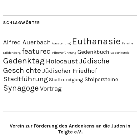
SCHLAGWÖRTER
Euthanasie
Alfred Auerbach
Ausstellung
Familie
featured
Gedenkbuch
Mildenberg
Filmvorführung
Gedenkstele
Gedenktag
Jüdische
Holocaust
Geschichte
Jüdischer Friedhof
Stadtführung
Stolpersteine
Stadtrundgang
Synagoge
Vortrag
Verein zur Förderung des Andenkens an die Juden in
Telgte e.V.