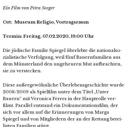
Ein Film von Petra Seeger
Ort: Museum Religio, Vortragsraum
Termin: Freitag, 07.02.2020, 19:00 Uhr
Die jüdi­sche Familie Spiegel über­leb­te die natio­nal­so­
zia­lis­ti­sche Verfolgung, weil fünf Bauernfamilien aus
dem Münsterland den unge­heu­ren Mut auf­brach­ten,
sie zu verstecken.
Diese außer­ge­wöhn­li­che Überlebensgeschichte wur­de
2008/2009 als Spielfilm unter dem Titel „Unter
Bauern“ mit Veronica Ferres in der Hauptrolle ver­
filmt. Parallel ent­stand ein Dokumentationsfilm, der
sich vor allem auf die Erinnerungen von Marga
Spiegel und von Mitgliedern der an der Rettung betei­
lig­ten Familien stützt.