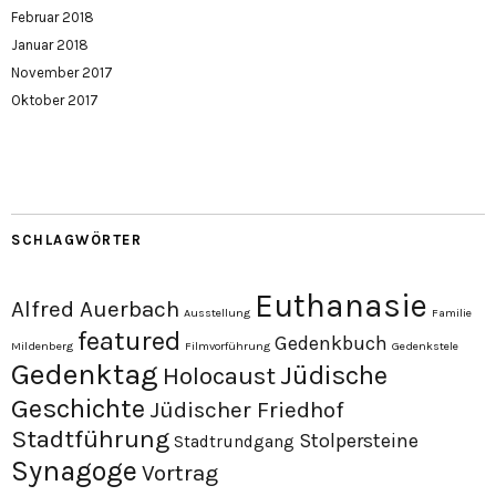
Februar 2018
Januar 2018
November 2017
Oktober 2017
SCHLAGWÖRTER
Euthanasie
Alfred Auerbach
Ausstellung
Familie
featured
Gedenkbuch
Mildenberg
Filmvorführung
Gedenkstele
Gedenktag
Jüdische
Holocaust
Geschichte
Jüdischer Friedhof
Stadtführung
Stolpersteine
Stadtrundgang
Synagoge
Vortrag