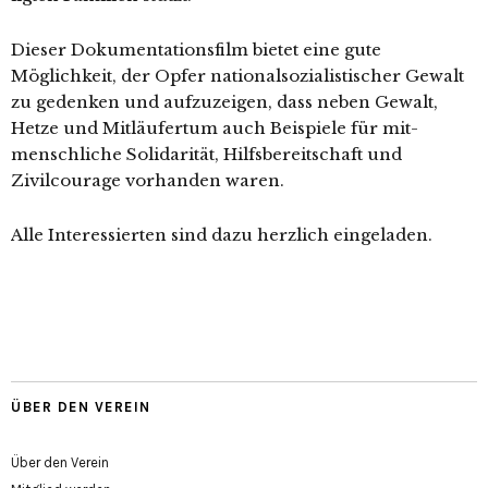
Dieser Dokumentationsfilm bie­tet eine gute
Möglichkeit, der Opfer natio­nal­so­zia­lis­ti­scher Gewalt
zu geden­ken und auf­zu­zei­gen, dass neben Gewalt,
Hetze und Mitläufertum auch Beispiele für mit­
mensch­li­che Solidarität, Hilfsbereitschaft und
Zivilcourage vor­han­den waren.
Alle Interessierten sind dazu herz­lich eingeladen.
ÜBER DEN VEREIN
Über den Verein