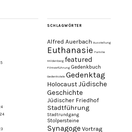
SCHLAGWÖRTER
Alfred Auerbach
Ausstellung
Euthanasie
Familie
featured
Mildenberg
25
Gedenkbuch
Filmvorführung
Gedenktag
Gedenkstele
Jüdische
Holocaust
Geschichte
Jüdischer Friedhof
Stadtführung
24
024
Stadtrundgang
Stolpersteine
Synagoge
Vortrag
23