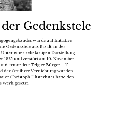
 der
Gedenkstele
gogengebäudes wur­de auf Initiative
e Gedenkstele aus Basalt an der
nter einer reli­ef­ar­ti­gen Darstellung
er 1875 und zer­stört am 10. November
e und ermor­de­te Telgter Bürger – 11
 der Ort ihrer Vernichtung wur­den
ldhauer Christoph Düsterhues hat­te den
s Werk gesetzt.