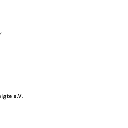
7
lgte e.V.