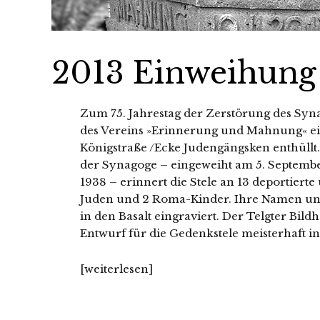
2013 Einweihung
Z
um 75. Jahrestag der Zerstörung des Syna
des Vereins »Erinnerung und Mahnung« ein
Königstraße /Ecke Judengängsken ent­hüllt. U
der Synagoge – ein­ge­weiht am 5. Septemb
1938 – erin­nert die Stele an 13 depor­tier­t
Juden und 2 Roma-Kinder. Ihre Namen und
in den Basalt ein­gra­viert. Der Telgter Bi
Entwurf für die Gedenkstele meis­ter­haft in
[wei­ter­le­sen]