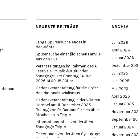
NEUESTE BEITRÄGE
ARCHIV
Lange Spurensuche endet in
Juli 2026
der Wöste
en
April 2026
Spurensuche einer jüdischen Familie
Januar 2026
aus den
USA
Dezember 20
Veranstaltungen im Rahmen des 6.
&
Festivals „Musik
Kultur der
Juli 2025
Synagoge“ am Sonntag, 14. Juni
2026 14.00–18.30Uhr
Juni 2025
Gedenkveranstaltung für die Opfer
mationen
Mai 2025
des Nationalsozialismus
April 2025
Gedenkveranstaltung in der Villa ten
Januar 2025
Hompel am 11. Dezember 2025 –
Beitrag von Dr. Barbara Elkeles über
November 20
Mischehen in Telgte
September 2
Informationstafeln vor der Alten
Synagoge Telgte
Januar 2024
Feierstunde vor der Alten Synagoge:
November 20