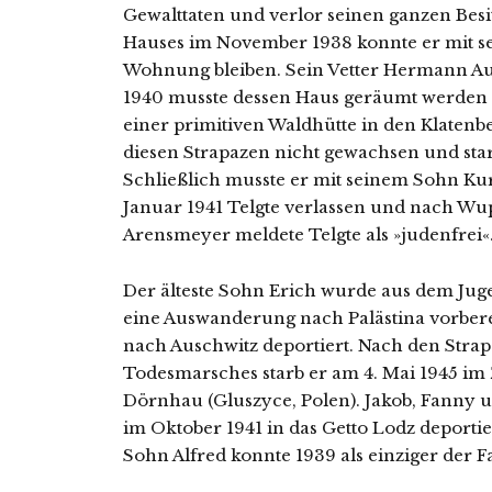
Gewalttaten und ver­lor sei­nen gan­zen Be
Hauses im November 1938 konn­te er mit sei
Wohnung blei­ben. Sein Vetter Hermann A
1940 muss­te des­sen Haus geräumt wer­den
einer pri­mi­ti­ven Waldhütte in den Klaten
die­sen Strapazen nicht gewach­sen und sta
Schließlich muss­te er mit sei­nem Sohn K
Januar 1941 Telgte ver­las­sen und nach Wu
Arensmeyer mel­de­te Telgte als »juden­frei«
Der ältes­te Sohn Erich wur­de aus dem Jug
eine Auswanderung nach Palästina vor­be­rei­
nach Auschwitz depor­tiert. Nach den Strap
Todesmarsches starb er am 4. Mai 1945 im
Dörnhau (Gluszyce, Polen). Jakob, Fanny 
im Oktober 1941 in das Getto Lodz depor­tier
Sohn Alfred konn­te 1939 als ein­zi­ger der