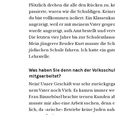
Plötzlich dre­hen dir alle den Rücken zu, k
pas­sier­te, waren wir die Schuldigen. Kein
du bist voll­kom­men iso­liert. Ein Klassenk
ange­zeigt, weil er mit mei­nem Vater gespro
wur­de ange­zeigt, aufs Amt bestellt und ver
Die letz­ten vier Jahre bis zur Schulentlas
Mein jün­ge­rer Bruder Kurt muss­te die Sc
jüdi­schen Schule fah­ren. Ich hat­te ein g
Lehrstelle.
Was haben Sie denn nach der Volksschu
mitgearbeitet?
Nein! Unser Geschäft war sehr zurück­ge­ga
nem Vater noch Vieh. Es kamen immer wen
Frau Binnebösel brach­te treu­en Kunden a
muss­te mir also eine Arbeit suchen, denn 
lich, da »ari­sche« Betriebe kei­ne Juden na