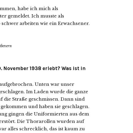
m­men, habe ich mich als
r gemel­det. Ich muss­te als
 schwer arbei­ten wie ein Erwachsener.
tbevern
. November 1938 erlebt? Was ist in
 auf­ge­bro­chen. Unten war unser
eschla­gen. Im Laden wur­de die gan­ze
f die Straße geschmis­sen. Dann sind
 gekom­men und haben sie geschla­gen.
rung gin­gen die Uniformierten aus dem
r­stört. Die Thorarollen wur­den auf
r alles schreck­lich, das ist kaum zu