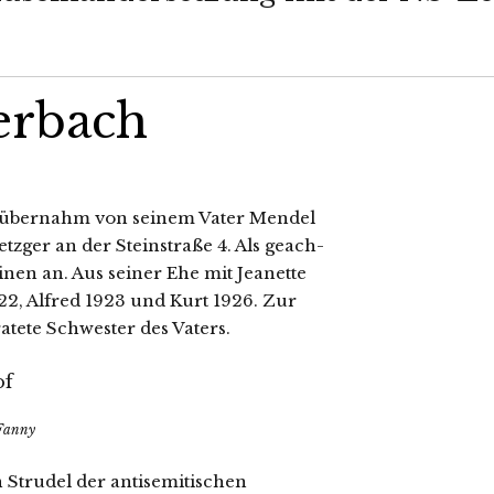
erbach
 über­nahm von sei­nem Vater Mendel
zger an der Steinstraße 4. Als geach­
einen an. Aus sei­ner Ehe mit Jeanette
922, Alfred 1923 und Kurt 1926. Zur
­te­te Schwester des Vaters.
e Fanny
 Strudel der anti­se­mi­ti­schen