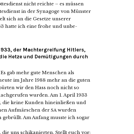
tesdienst nicht reich­te – es müs­sen
tesdienst in der Synagoge von Münster
ielt sich an die Gesetze unse­rer
33 hat­te ich eine fro­he und unbe­
1933, der Machtergreifung Hitlers,
 die Hetze und Demütigungen durch
r. Es gab mehr gute Menschen als
 heu­te im Jahre 1988 mehr an die guten
spür­ten wir den Hass noch nicht so
ch­ge­ru­fen wur­den. Am 1. April 1933
die kei­ne Kunden hin­ein­lie­ßen und
i­chen Aufmärschen der
wur­den
SA
gebrüllt. Am Anfang muss­te ich sogar
 die uns schi­ka­nier­ten. Stellt euch vor: