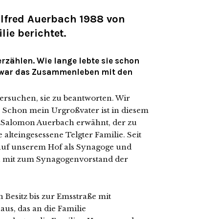
 Alfred Auerbach 1988 von
ie berichtet.
erzählen. Wie lange lebte sie schon
e war das Zusammenleben mit den
er­su­chen, sie zu beant­wor­ten. Wir
 Schon mein Urgroßvater ist in die­sem
n Salomon Auerbach erwähnt, der zu
lt­ein­ge­ses­se­ne Telgter Familie. Seit
auf unse­rem Hof als Synagoge und
en mit zum Synagogenvorstand der
n Besitz bis zur Emsstraße mit
s, das an die Familie