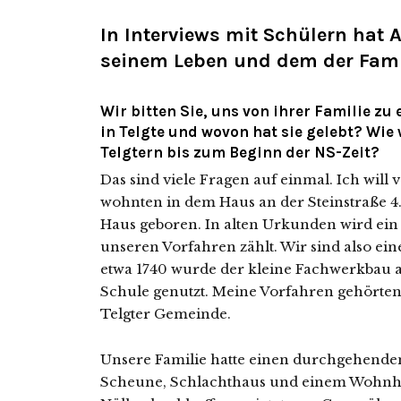
In Interviews mit Schülern hat
seinem Leben und dem der Famil
Wir bitten Sie, uns von ihrer Familie zu 
in Telgte und wovon hat sie gelebt? Wi
Telgtern bis zum Beginn der NS-Zeit?
Das sind vie­le Fragen auf ein­mal. Ich will v
wohn­ten in dem Haus an der Steinstraße 4.
Haus gebo­ren. In alten Urkunden wird ei
unse­ren Vorfahren zählt. Wir sind also eine a
etwa 1740 wur­de der klei­ne Fachwerkbau 
Schule genutzt. Meine Vorfahren gehör­t
Telgter Gemeinde.
Unsere Familie hat­te einen durch­ge­hen­de
Scheune, Schlachthaus und einem Wohnhau