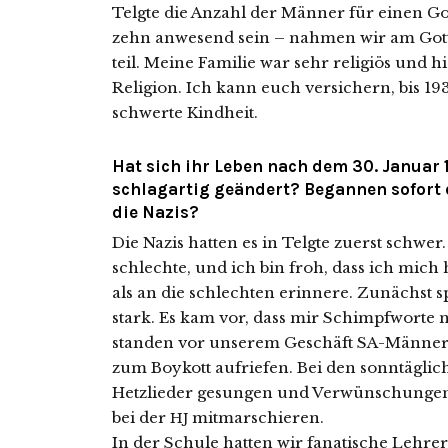
Telgte die Anzahl der Männer für einen Got
zehn anwe­send sein – nah­men wir am Got
teil. Meine Familie war sehr reli­gi­ös und h
Religion. Ich kann euch ver­si­chern, bis 19
schwer­te Kindheit.
Hat sich ihr Leben nach dem 30. Januar 
schlagartig geändert? Begannen sofort
die Nazis?
Die Nazis hat­ten es in Telgte zuerst schwe
schlech­te, und ich bin froh, dass ich mich
als an die schlech­ten erin­ne­re. Zunächst 
stark. Es kam vor, dass mir Schimpfworte na
stan­den vor unse­rem Geschäft SA-Männer, 
zum Boykott auf­rie­fen. Bei den sonn­täg­l
Hetzlieder gesun­gen und Verwünschungen 
bei der
mitmarschieren.
HJ
In der Schule hat­ten wir fana­ti­sche Lehrer,