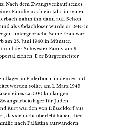
sitz. Nach dem Zwangsverkauf sei­nes
­ner Familie noch ein Jahr in sei­ner
uerbach nahm ihn dann auf. Schon
 und als Obdachloser wur­de er 1940 in
bergen unter­ge­bracht. Seine Frau war
rb am 25. Juni 1940 in Münster.
urt und der Schwester Fanny am 9.
ppertal zie­hen. Der Bürgermeister
.
endlager in Paderborn, in dem er auf
tet wer­den soll­te, am 1. März 1943
azen eines ca. 300 km lan­gen
 Zwangsarbeitslager für Juden
und Kurt wur­den von Düsseldorf aus
t, das sie nicht über­lebt haben. Der
 Familie nach Palästina auswandern.