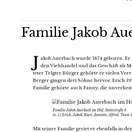
Familie
Jakob Au
J
akob Auerbach wur­de 1874 gebo­ren. Er
den Viehhandel und das Geschäft als Met
te­ter Telgter Bürger gehör­te er vie­len Ver
Berger gin­gen drei Söhne her­vor, Erich 1
Familie gehör­te auch Fanny, die unver­hei­ra
Familie Jakob Auerbach im Hof, Steinstraße 4
(v. l.) Erich, Jakob, Kurt, Jeanette, Alfred, Tant
Mit sei­ner Familie geriet er eben­falls in den