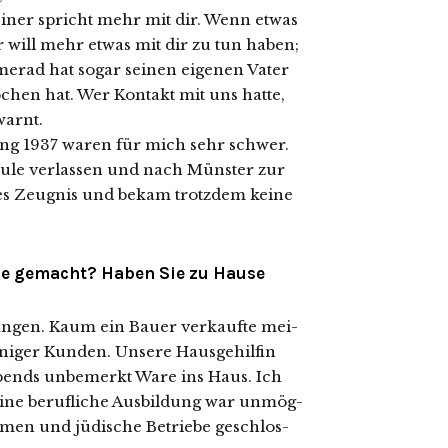
ei­ner spricht mehr mit dir. Wenn etwas
er will mehr etwas mit dir zu tun haben;
amerad hat sogar sei­nen eige­nen Vater
­chen hat. Wer Kontakt mit uns hat­te,
warnt.
sung 1937 waren für mich sehr schwer.
hule ver­las­sen und nach Münster zur
utes Zeugnis und bekam trotz­dem kei­ne
le gemacht? Haben Sie zu Hause
n­gen. Kaum ein Bauer ver­kauf­te mei­
i­ger Kunden. Unsere Hausgehilfin
bends unbe­merkt Ware ins Haus. Ich
eine beruf­li­che Ausbildung war unmög­
h­men und jüdi­sche Betriebe geschlos­