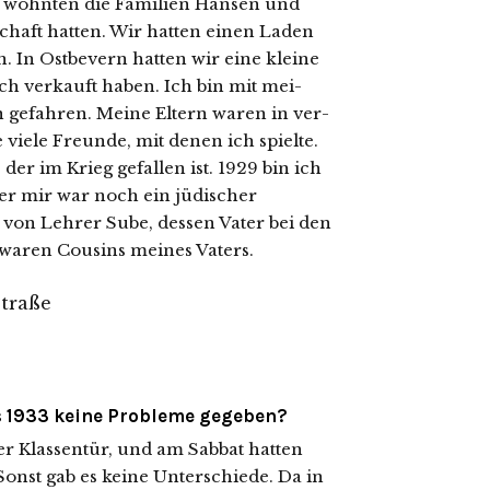
r wohn­ten die Familien Hansen und
aft hat­ten. Wir hat­ten einen Laden
 In Ostbevern hat­ten wir eine klei­ne
ch ver­kauft haben. Ich bin mit mei­
 gefah­ren. Meine Eltern waren in ver­
 vie­le Freunde, mit denen ich spiel­te.
er im Krieg gefal­len ist. 1929 bin ich
er mir war noch ein jüdi­scher
 von Lehrer Sube, des­sen Vater bei den
 waren Cousins mei­nes Vaters.
is 1933 keine Probleme gegeben?
r Klassentür, und am Sabbat hat­ten
Sonst gab es kei­ne Unterschiede. Da in