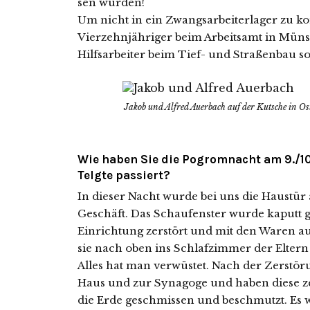
sen wurden!
Um nicht in ein Zwangsarbeiterlager zu ko
Vierzehnjähriger beim Arbeitsamt in Münste
Hilfsarbeiter beim Tief- und Straßenbau so
Jakob und Alfred Auerbach auf der Kutsche in Os
Wie haben Sie die Pogromnacht am 9./10
Telgte passiert?
In die­ser Nacht wur­de bei uns die Haustür
Geschäft. Das Schaufenster wur­de kaputt g
Einrichtung zer­stört und mit den Waren au
sie nach oben ins Schlafzimmer der Eltern
Alles hat man ver­wüs­tet. Nach der Zerstö
Haus und zur Synagoge und haben die­se ze
die Erde geschmis­sen und beschmutzt. Es wa