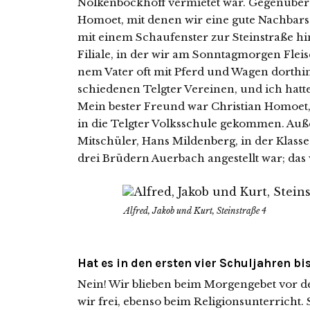
Nölkenbockhoff ver­mie­tet war. Gegenübe
Homoet, mit denen wir eine gute Nachbarsch
mit einem Schaufenster zur Steinstraße hin.
Filiale, in der wir am Sonntagmorgen Fleis
nem Vater oft mit Pferd und Wagen dort­hin
schie­de­nen Telgter Vereinen, und ich hat­te
Mein bes­ter Freund war Christian Homoet, d
in die Telgter Volksschule gekom­men. Auß
Mitschüler, Hans Mildenberg, in der Klasse
drei Brüdern Auerbach ange­stellt war; das
Alfred, Jakob und Kurt, Steinstraße 4
Hat es in den ersten vier Schuljahren b
Nein! Wir blie­ben beim Morgengebet vor de
wir frei, eben­so beim Religionsunterricht. 