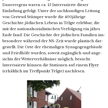
Dauerregens waren ca. 15 Interessierte die­ser
Einladung gefolgt. Unter der sach­kun­di­gen Leitung
von Gertrud Stümper wur­de die 400jährige
Geschichte jüdi­schen Lebens in Telgte erleb­bar, die
mit der natio­nal­so­zia­lis­ti­schen Verfolgung ein jähes
Ende fand. Die Geschichte der jüdi­schen Familien ins­
be­son­de­re wäh­rend der NS-Zeit wur­de plas­tisch dar­
ge­stellt. Die Orte der ehe­ma­li­gen Synagogengebäude
und Friedhöfe wur­den, soweit zugäng­lich und ange­
sichts der Wetterverhältnisse mög­lich, besucht.
Interessierte kön­nen die Stationen auf einem
Flyer
(erhält­lich im Treffpunkt Telgte) nachlesen.