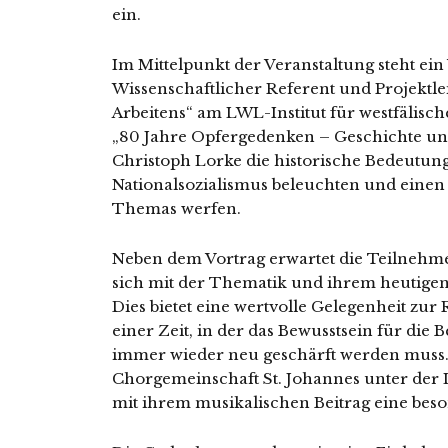
ein.
Im Mittelpunkt der Veranstaltung steht ei
Wissenschaftlicher Referent und Projektle
Arbeitens“ am LWL-Institut für west­fä­li­s
„80 Jahre Opfergedenken – Geschichte u
Christoph Lorke die his­to­ri­sche Bedeutu
Nationalsozialismus beleuch­ten und einen Bl
Themas werfen.
Neben dem Vortrag erwar­tet die Teilnehmend
sich mit der Thematik und ihrem heu­ti­gen 
Dies bie­tet eine wert­vol­le Gelegenheit zu
einer Zeit, in der das Bewusstsein für di
immer wie­der neu geschärft wer­den muss.
Chorgemeinschaft St. Johannes unter der
mit ihrem musi­ka­li­schen Beitrag eine bes