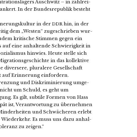
rationslagers Auschwitz – in zahl­rei­
r­an­kert. In der Bundesrepublik besteht
nnerungskultur in der
hin, in der
DDR
i­tig dem „Westen“ zuge­schrie­ben wur­
dem kri­ti­sche Stimmen gegen ein
 auf eine anhal­ten­de Schwierigkeit in
ialismus hin­wies. Heute stel­le sich
grationsgeschichte in das kol­lek­ti­ve
 diver­se­re, plu­ra­le­re Gesellschaft
 auf Erinnerung ein­for­dern.
usgrenzung und Diskriminierung umge­
t nicht um Schuld, es geht um
g. Es gilt, sub­ti­le Formen von Hass
pät ist, Verantwortung zu über­neh­men
 Minderheiten und Schwächeren erlebt
che Wiederkehr. Es muss uns dazu anhal­
oleranz zu zei­gen.“