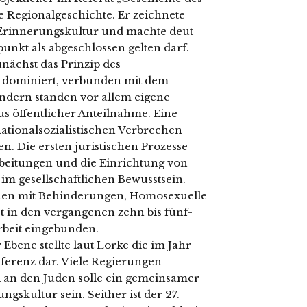
he Regionalgeschichte. Er zeich­ne­te
e Erinnerungskultur und mach­te deut­
unkt als abge­schlos­sen gel­ten darf.
unächst das Prinzip des
omi­niert, ver­bun­den mit dem
ändern stan­den vor allem eige­ne
 öffent­li­cher Anteilnahme. Eine
o­nal­so­zia­lis­ti­schen Verbrechen
. Die ers­ten juris­ti­schen Prozesse
farbeitungen und die Einrichtung von
im gesell­schaft­li­chen Bewusstsein.
hen mit Behinderungen, Homosexuelle
 in den ver­gan­ge­nen zehn bis fünf­
eit ein­ge­bun­den.
er Ebene stell­te laut Lorke die im Jahr
nferenz dar. Viele Regierungen
an den Juden sol­le ein gemein­sa­mer
gskultur sein. Seither ist der 27.