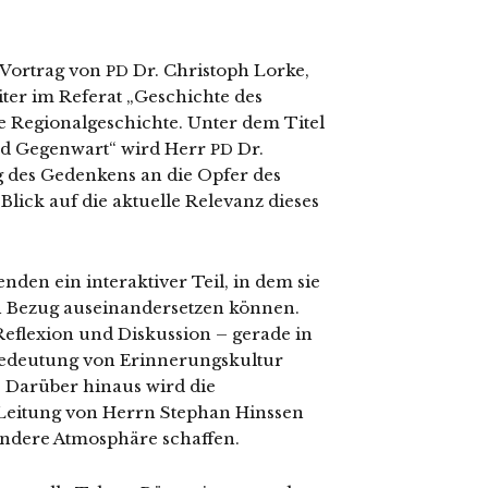
n Vortrag von
Dr. Christoph Lorke,
PD
iter im Referat „Geschichte des
che Regionalgeschichte. Unter dem Titel
nd Gegenwart“ wird Herr
Dr.
PD
ng des Gedenkens an die Opfer des
ick auf die aktu­el­le Relevanz die­ses
en ein inter­ak­ti­ver Teil, in dem sie
Bezug aus­ein­an­der­set­zen kön­nen.
r Reflexion und Diskussion – gera­de in
e Bedeutung von Erinnerungskultur
 Darüber hin­aus wird die
 Leitung von Herrn Stephan Hinssen
on­de­re Atmosphäre schaffen.