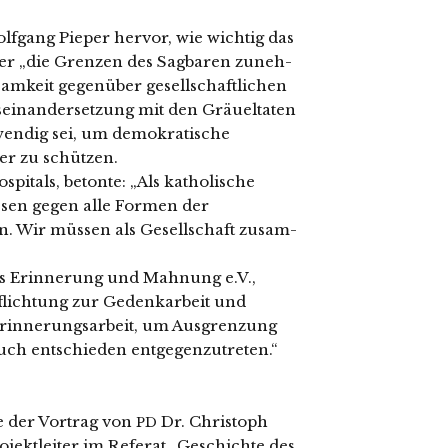
gang Pieper her­vor, wie wich­tig das
n der „die Grenzen des Sagbaren zuneh­
mkeit gegen­über gesell­schaft­li­chen
Auseinandersetzung mit den Gräueltaten
n­dig sei, um demo­kra­ti­sche
er zu schüt­zen.
itals, beton­te: „Als katho­li­sche
s­sen gegen alle Formen der
 Wir müs­sen als Gesellschaft zusam­
ins Erinnerung und Mahnung e.V.,
rpflichtung zur Gedenkarbeit und
 Erinnerungsarbeit, um Ausgrenzung
nt­schie­den ent­ge­gen­zu­tre­ten.“
e der Vortrag von
Dr. Christoph
PD
jektleiter im Referat „Geschichte des