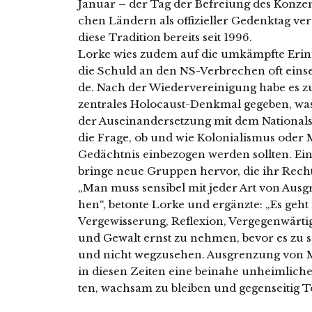
Januar – der Tag der Befreiung des Konzent
chen Ländern als offi­zi­el­ler Gedenktag ve
die­se Tradition bereits seit 1996.
Lorke wies zudem auf die umkämpf­te Eri
die Schuld an den NS-Verbrechen oft ein­se
de. Nach der Wiedervereinigung habe es zu
zen­tra­les Holocaust-Denkmal gege­ben, was
der Auseinandersetzung mit dem Nationalsoz
die Frage, ob und wie Kolonialismus oder Mi
Gedächtnis ein­be­zo­gen wer­den soll­ten. Eine
brin­ge neue Gruppen her­vor, die ihr Recht
„Man muss sen­si­bel mit jeder Art von A
hen“, beton­te Lorke und ergänz­te: „Es geh
Vergewisserung, Reflexion, Vergegenwärtigun
und Gewalt ernst zu neh­men, bevor es zu s
und nicht weg­zu­se­hen. Ausgrenzung von
in die­sen Zeiten eine bei­na­he unheim­li­
ten, wach­sam zu blei­ben und gegen­sei­tig T