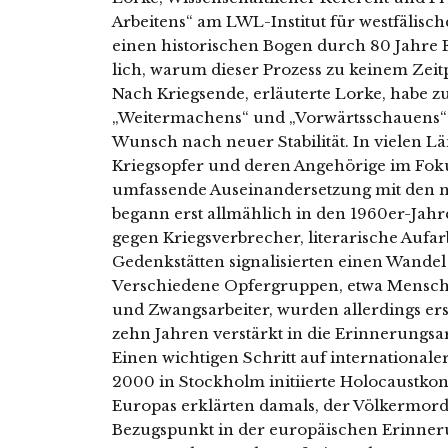
Arbeitens“ am LWL-Institut für west­fä­li­sc
einen his­to­ri­schen Bogen durch 80 Jahr
lich, war­um die­ser Prozess zu kei­nem Zeitp
Nach Kriegsende, erläu­ter­te Lorke, habe z
„Weitermachens“ und „Vorwärtsschauens“ d
Wunsch nach neu­er Stabilität. In vie­len L
Kriegsopfer und deren Angehörige im Fokus
umfas­sen­de Auseinandersetzung mit den nati
begann erst all­mäh­lich in den 1960er-Jahren
gegen Kriegsverbrecher, lite­ra­ri­sche Au
Gedenkstätten signa­li­sier­ten einen Wandel 
Verschiedene Opfergruppen, etwa Mensc
und Zwangsarbeiter, wur­den aller­dings erst
zehn Jahren ver­stärkt in die Erinnerungsarb
Einen wich­ti­gen Schritt auf inter­na­tio­na­l
2000 in Stockholm initi­ier­te Holocaustko
Europas erklär­ten damals, der Völkermord 
Bezugspunkt in der euro­päi­schen Erinnerun