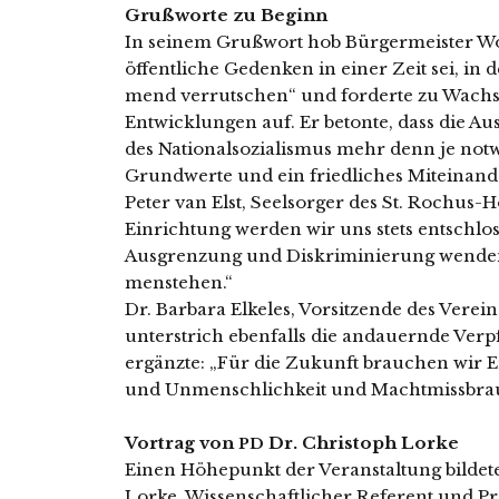
Grußworte zu Beginn
In sei­nem Grußwort hob Bürgermeister Wolf
öffent­li­che Gedenken in einer Zeit sei, i
mend ver­rut­schen“ und for­der­te zu Wachsa
Entwicklungen auf. Er beton­te, dass die 
des Nationalsozialismus mehr denn je not­we
Grundwerte und ein fried­li­ches Miteinand
Peter van Elst, Seelsorger des St. Rochus-Hosp
Einrichtung wer­den wir uns stets ent­schlo
Ausgrenzung und Diskriminierung wen­den.
men­ste­hen.“
Dr. Barbara Elkeles, Vorsitzende des Vere
unter­strich eben­falls die andau­ern­de Ve
ergänz­te: „Für die Zukunft brau­chen wir
und Unmenschlichkeit und Machtmissbrauch e
Vortrag von
Dr. Christoph Lorke
PD
Einen Höhepunkt der Veranstaltung bil­de­t
Lorke, Wissenschaftlicher Referent und Pro