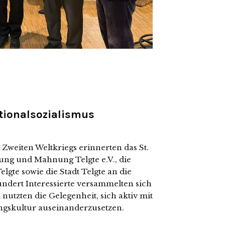
ationalsozialismus
Zweiten Weltkriegs erin­ner­ten das St.
ung und Mahnung Telgte e.V., die
gte sowie die Stadt Telgte an die
­dert Interessierte ver­sam­mel­ten sich
tz­ten die Gelegenheit, sich aktiv mit
kultur aus­ein­an­der­zu­set­zen.