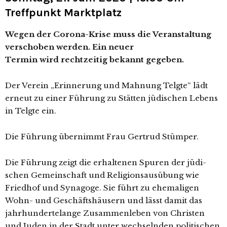
Treffpunkt Marktplatz
Wegen der Corona-Krise muss die Veranstaltung
ver­scho­ben wer­den. Ein neu­er
Termin wird recht­zei­tig bekannt gegeben.
Der Verein „Erinnerung und Mahnung Telgte“ lädt
erneut zu einer Führung zu Stätten jüdi­schen Lebens
in Telgte ein.
Die Führung über­nimmt Frau Gertrud Stümper.
Die Führung zeigt die erhal­te­nen Spuren der jüdi­
schen Gemeinschaft und Religionsausübung wie
Friedhof und Synagoge. Sie führt zu ehe­ma­li­gen
Wohn- und Geschäftshäusern und lässt damit das
jahr­hun­der­te­lan­ge Zusammenleben von Christen
und Juden in der Stadt unter wech­seln­den poli­ti­schen