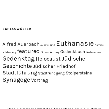
SCHLAGWÖRTER
Euthanasie
Alfred Auerbach
Ausstellung
Familie
featured
Gedenkbuch
Mildenberg
Filmvorführung
Gedenkstele
Gedenktag
Jüdische
Holocaust
Geschichte
Jüdischer Friedhof
Stadtführung
Stolpersteine
Stadtrundgang
Synagoge
Vortrag