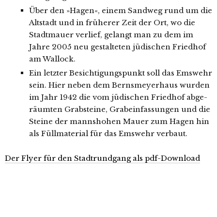
Über den »Hagen«, einem Sandweg rund um die
Altstadt und in frü­he­rer Zeit der Ort, wo die
Stadtmauer ver­lief, gelangt man zu dem im
Jahre 2005 neu gestal­te­ten jüdi­schen Friedhof
am Wallock.
Ein letz­ter Besichtigungspunkt soll das Emswehr
sein. Hier neben dem Bernsmeyerhaus wur­den
im Jahr 1942 die vom jüdi­schen Friedhof abge­
räum­ten Grabsteine, Grabeinfassungen und die
Steine der manns­ho­hen Mauer zum Hagen hin
als Füllmaterial für das Emswehr verbaut.
Der Flyer für den Stadtrundgang als pdf-Download