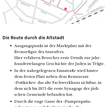
Die Route durch die Altstadt
Ausgangspunkt ist der Marktplatz mit der
Bronzefigur des Ausrufers.
Hier erfah­ren Besucher ers­te Details zur jahr­
hun­der­te­lan­gen Geschichte der Juden in Telgte.
In der nahe­ge­le­ge­nen Emsstraße wird hin­ter
dem frei­en Platz neben dem Restaurant
»Pottkieker« das alte Fachwerkhaus sicht­bar, in
dem sich bis 1875 die ers­te Synagoge der jüdi­
schen Gemeinde befun­den hat.
Durch die enge Gasse des »Pumpenpatts«