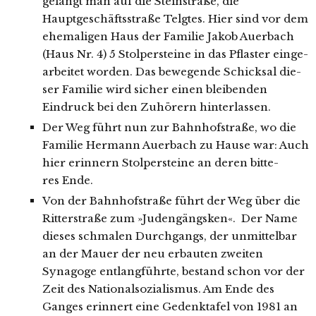
gelangt man auf die Steinstraße, die
Hauptgeschäftsstraße Telgtes. Hier sind vor dem
ehe­ma­li­gen Haus der Familie Jakob Auerbach
(Haus Nr. 4) 5 Stolpersteine in das Pflaster ein­ge­
ar­bei­tet wor­den. Das bewe­gen­de Schicksal die­
ser Familie wird sicher einen blei­ben­den
Eindruck bei den Zuhörern hinterlassen.
Der Weg führt nun zur Bahnhofstraße, wo die
Familie Hermann Auerbach zu Hause war: Auch
hier erin­nern Stolpersteine an deren bit­te­
res Ende.
Von der Bahnhofstraße führt der Weg über die
Ritterstraße zum »Judengängsken«. Der Name
die­ses schma­len Durchgangs, der unmit­tel­bar
an der Mauer der neu erbau­ten zwei­ten
Synagoge ent­lang­führ­te, bestand schon vor der
Zeit des Nationalsozialismus. Am Ende des
Ganges erin­nert eine Gedenktafel von 1981 an