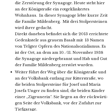
die Zerstörung der Synagoge. Heute steht hier
an der Königstraße ein rot­ge­klin­ker­tes
Wohnhaus. In die­ser Synagoge leb­te kur­ze Zeit
die Familie Mildenberg. Mit drei Stolpersteinen
wird ihrer gedacht.
Direkt dane­ben befin­det sich die 2013 errich­te­te
Gedenkstele aus grau­em Basalt mit 13 Namen
von Telgter Opfern des Nationalsozialismus. Es
ist der Ort, an dem am 10. /11. November 1938
die Synagoge nie­der­ge­brannt und Hab und Gut
der Familie Mildenberg zer­stört wurden.
Weiter führt der Weg über die Königstraße und
an der Volksbank ent­lang zur Ritterstraße, wo
die bei­den Stolpersteine für Josef und Maria
Josefa Unger zu fin­den sind, die bei­den Kinder
einer „Zigeunerin“. Sie lie­gen an der rück­wär­ti­
gen Seite der Volksbank, vor der Zufahrt zur
Tiefgarage.