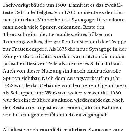
Fachwerkgebäude um 1500. Damit ist es das zweit­äl­
tes­te Gebäude Telgtes. Von 1700 an dien­te es der klei­
nen jüdi­schen Minderheit als Synagoge. Davon kann
man noch vie­le Spuren erken­nen: Reste des
Thoraschreins, des Lesepultes, eines höl­zer­nen
Tonnengewölbes, der gro­ßen Fenster und der Treppe
zur Frauenempore. Als 1875 die neue Synagoge in der
Königstraße errich­tet wor­den war, nutz­ten die neu­en
jüdi­schen Besitzer Teile als kosche­res Schlachthaus.
Auch von die­ser Nutzung sind noch ein­drucks­vol­le
Spuren sicht­bar. Nach dem Zwangsverkauf im Jahr
1938 wur­de das Gebäude von den neu­en Eigentümern
als Schuppen und Werkstatt wei­ter ver­wen­det. 1980
wur­de sei­ne frü­he­re Funktion wie­der­ent­deckt. Nach
der Restaurierung ist es seit einem Jahr im Rahmen
von Führungen der Öffentlichkeit zugänglich.
Als ältes­te noch räum­lich erfahr­ba­re Synagoge ganz