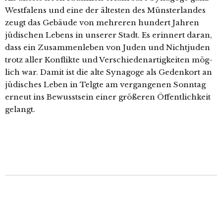
Westfalens und eine der ältes­ten des Münsterlandes
zeugt das Gebäude von meh­re­ren hun­dert Jahren
jüdi­schen Lebens in unse­rer Stadt. Es erin­nert dar­an,
dass ein Zusammenleben von Juden und Nichtjuden
trotz aller Konflikte und Verschiedenartigkeiten mög­
lich war. Damit ist die alte Synagoge als Gedenkort an
jüdi­sches Leben in Telgte am ver­gan­ge­nen Sonntag
erneut ins Bewusstsein einer grö­ße­ren Öffentlichkeit
gelangt.