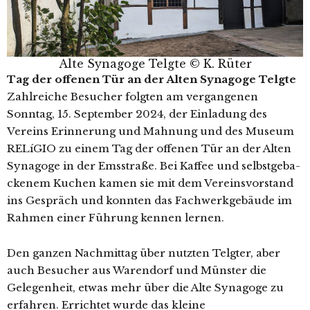
Alte Synagoge Telgte © K. Rüter
Tag der offe­nen Tür an der Alten Synagoge Telgte
Zahlreiche Besucher folg­ten am ver­gan­ge­nen
Sonntag, 15. September 2024, der Einladung des
Vereins Erinnerung und Mahnung und des Museum
RELíGIO zu einem Tag der offe­nen Tür an der Alten
Synagoge in der Emsstraße. Bei Kaffee und selbst­ge­ba­
cke­nem Kuchen kamen sie mit dem Vereinsvorstand
ins Gespräch und konn­ten das Fachwerkgebäude im
Rahmen einer Führung ken­nen lernen.
Den gan­zen Nachmittag über nutz­ten Telgter, aber
auch Besucher aus Warendorf und Münster die
Gelegenheit, etwas mehr über die Alte Synagoge zu
erfah­ren. Errichtet wur­de das klei­ne