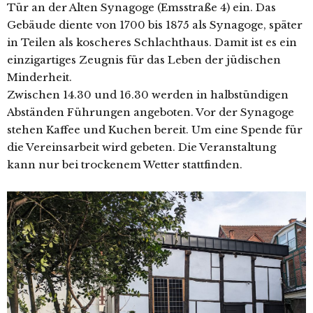
Tür an der Alten Synagoge (Emsstraße 4) ein. Das
Gebäude dien­te von 1700 bis 1875 als Synagoge, spä­ter
in Teilen als kosche­res Schlachthaus. Damit ist es ein
ein­zig­ar­ti­ges Zeugnis für das Leben der jüdi­schen
Minderheit.
Zwischen 14.30 und 16.30 wer­den in halb­stün­di­gen
Abständen Führungen ange­bo­ten. Vor der Synagoge
ste­hen Kaffee und Kuchen bereit. Um eine Spende für
die Vereinsarbeit wird gebe­ten. Die Veranstaltung
kann nur bei tro­cke­nem Wetter stattfinden.