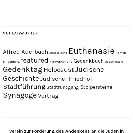
SCHLAGWÖRTER
Euthanasie
Alfred Auerbach
Ausstellung
Familie
featured
Gedenkbuch
Mildenberg
Filmvorführung
Gedenkstele
Gedenktag
Jüdische
Holocaust
Geschichte
Jüdischer Friedhof
Stadtführung
Stolpersteine
Stadtrundgang
Synagoge
Vortrag
Verein zur Förderung des Andenkens an die Juden in