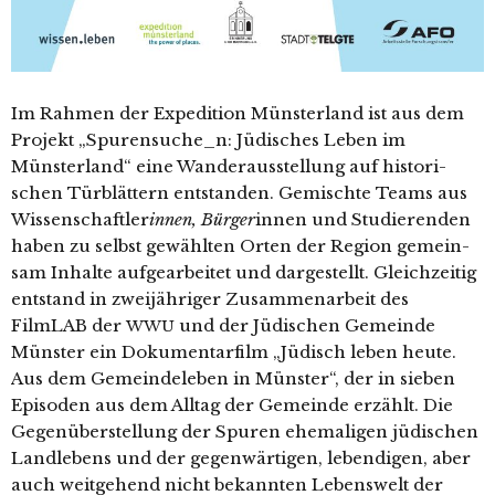
Im Rahmen der Expedition Münsterland ist aus dem
Projekt „Spurensuche_n: Jüdisches Leben im
Münsterland“ eine Wanderausstellung auf his­to­ri­
schen Türblättern ent­stan­den. Gemischte Teams aus
Wissenschaftler
innen, Bürger
innen und Studierenden
haben zu selbst gewähl­ten Orten der Region gemein­
sam Inhalte auf­ge­ar­bei­tet und dar­ge­stellt. Gleichzeitig
ent­stand in zwei­jäh­ri­ger Zusammenarbeit des
FilmLAB der
und der Jüdischen Gemeinde
WWU
Münster ein Dokumentarfilm „Jüdisch leben heu­te.
Aus dem Gemeindeleben in Münster“, der in sie­ben
Episoden aus dem Alltag der Gemeinde erzählt. Die
Gegenüberstellung der Spuren ehe­ma­li­gen jüdi­schen
Landlebens und der gegen­wär­ti­gen, leben­di­gen, aber
auch weit­ge­hend nicht bekann­ten Lebenswelt der