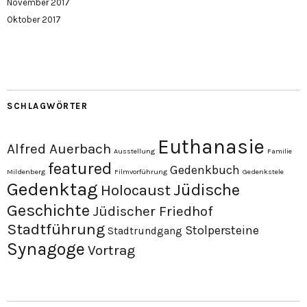
November 2017
Oktober 2017
SCHLAGWÖRTER
Euthanasie
Alfred Auerbach
Ausstellung
Familie
featured
Gedenkbuch
Mildenberg
Filmvorführung
Gedenkstele
Gedenktag
Jüdische
Holocaust
Geschichte
Jüdischer Friedhof
Stadtführung
Stolpersteine
Stadtrundgang
Synagoge
Vortrag