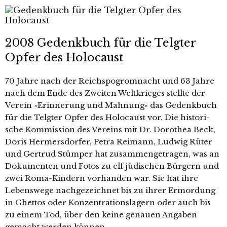
2008 Gedenkbuch für die Telgter
Opfer des Holocaust
7
0 Jahre nach der Reichspogromnacht und 63 Jahre
nach dem Ende des Zweiten Weltkrieges stell­te der
Verein »Erinnerung und Mahnung« das Gedenkbuch
für die Telgter Opfer des Holocaust vor. Die his­to­ri­
sche Kommission des Vereins mit Dr. Dorothea Beck,
Doris Hermersdorfer, Petra Reimann, Ludwig Rüter
und Gertrud Stümper hat zusam­men­ge­tra­gen, was an
Dokumenten und Fotos zu elf jüdi­schen Bürgern und
zwei Roma-Kindern vor­han­den war. Sie hat ihre
Lebenswege nach­ge­zeich­net bis zu ihrer Ermordung
in Ghettos oder Konzentrationslagern oder auch bis
zu einem Tod, über den kei­ne genau­en Angaben
gemacht wer­den können.