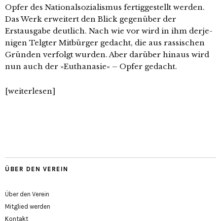
Opfer des Nationalsozialismus fer­tig­ge­stellt wer­den.
Das Werk erwei­tert den Blick gegen­über der
Erstausgabe deut­lich. Nach wie vor wird in ihm der­je­
ni­gen Telgter Mitbürger gedacht, die aus ras­si­schen
Gründen ver­folgt wur­den. Aber dar­über hin­aus wird
nun auch der »
Euthanasie« – Opfer
gedacht.
[wei­ter­le­sen]
ÜBER DEN VEREIN
Über den Verein
Mitglied werden
Kontakt