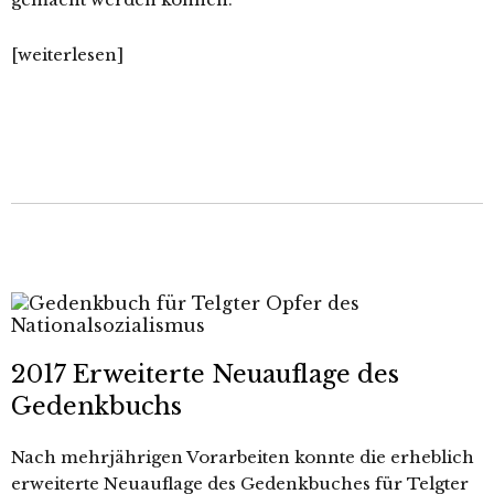
[wei­ter­le­sen]
2017 Erweiterte
Neuauflage des
Gedenkbuchs
N
ach mehr­jäh­ri­gen Vorarbeiten konn­te die erheb­lich
erwei­ter­te Neuauflage des Gedenkbuches für Telgter