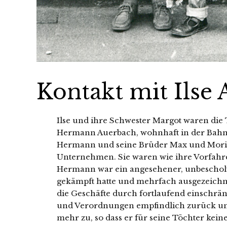
Kontakt mit Ilse
Ilse und ihre Schwester Margot waren die
Hermann Auerbach
, wohn­haft in der Bahn
Hermann und sei­ne Brüder Max und Moritz f
Unternehmen. Sie waren wie ihre Vorfahr
Hermann war ein ange­se­he­ner, unbe­schol­
gekämpft hat­te und mehr­fach aus­ge­zeich­n
die Geschäfte durch fort­lau­fend ein­schrän­
und Verordnungen emp­find­lich zurück u
mehr zu, so dass er für sei­ne Töchter kei