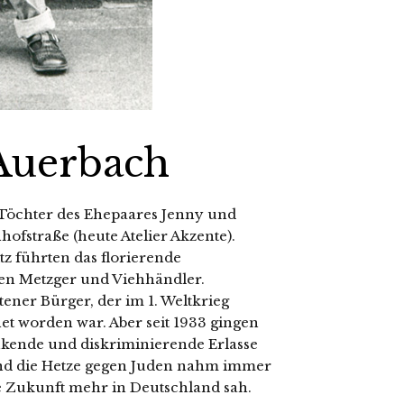
 Auerbach
 Töchter des Ehepaares
Jenny und
hofstraße (heu­te Atelier Akzente).
ühr­ten das flo­rie­ren­de
en Metzger und Viehhändler.
te­ner Bürger, der im 1. Weltkrieg
et wor­den war. Aber seit 1933 gin­gen
ken­de und dis­kri­mi­nie­ren­de Erlasse
nd die Hetze gegen Juden nahm immer
­ne Zukunft mehr in Deutschland sah.