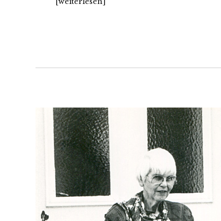
[wei­ter­le­sen]