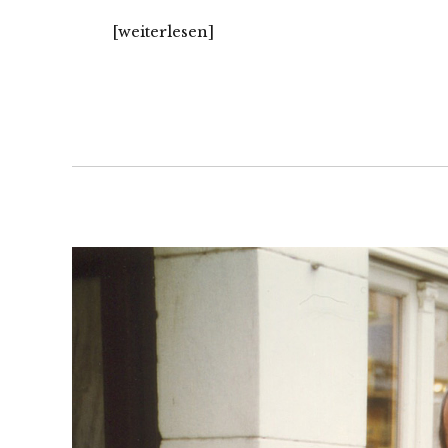
[wei­ter­le­sen]