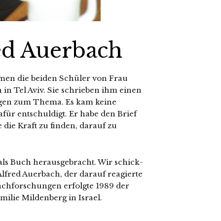
ed Auerbach
en die bei­den Schüler von Frau
in Tel Aviv. Sie schrie­ben ihm einen
ssagen zum Thema. Es kam kei­ne
für ent­schul­digt. Er habe den Brief
die Kraft zu fin­den, dar­auf zu
als Buch her­aus­ge­bracht. Wir schick­
fred Auerbach, der dar­auf reagier­te
Nachforschungen erfolg­te 1989 der
milie Mildenberg in Israel.