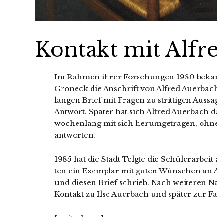
Kontakt mit Alfr
I
m Rahmen ihrer Forschungen 1980 beka­m
Groneck die Anschrift von Alfred Auerbach 
lan­gen Brief mit Fragen zu strit­ti­gen Au
Antwort. Später hat sich Alfred Auerbach da
wochen­lang mit sich her­um­ge­tra­gen, ohne 
antworten.
1985 hat die Stadt Telgte die Schülerarbeit 
ten ein Exemplar mit guten Wünschen an Al
und die­sen Brief schrieb. Nach wei­te­ren 
Kontakt zu Ilse Auerbach und spä­ter zur Fa