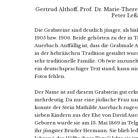
Gertrud Althoff, Prof. Dr. Marie-There
Peter Le
Die Grabsteine sind deut­lich jün­ger, als bis
1905 bzw. 1906. Beide gehör­ten zu der in Te
Auerbach. Auffällig ist, dass die Grabmale
in der hebräi­schen Tradition gestal­tet wur
sehr tra­di­tio­nel­le Familie. Ob (wie anzu­n
ein deutsch­spra­chi­ger Text stand, kann ni
Fotos fehlen.
Der Name ist auf die­sem Grabstein gut erk
mehr­deu­tig. Da nur eine jüdi­sche Frau nam
konn­te der Stein Mathilde Auerbach zuge­ord
sie­ben Kindern aus der Ehe von David Au
Geboren wur­de sie am 13. Mai 1869 in Telgt
ihr jüngs­ter Bruder Hermann. Sie blieb led