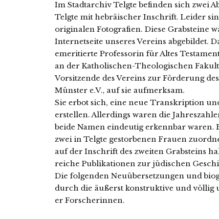
Im Stadtarchiv Telgte befin­den sich zwei 
Telgte mit hebräi­scher Inschrift. Leider sin
ori­gi­na­len Fotografien. Diese Grabsteine w
Internetseite unse­res Vereins abge­bil­det
eme­ri­tier­te Professorin für Altes Testa
an der Katholischen-Theologischen Fakultä
Vorsitzende des Vereins zur Förderung des 
Münster e.V., auf sie auf­merk­sam.
Sie erbot sich, eine neue Transkription un
erstel­len. Allerdings waren die Jahreszahl
bei­de Namen ein­deu­tig erkenn­bar waren. B
zwei in Telgte gestor­be­nen Frauen zuord­n
auf der Inschrift des zwei­ten Grabsteins ha
rei­che Publikationen zur jüdi­schen Geschi
Die fol­gen­den Neuübersetzungen und bio­gr
durch die äußerst kon­struk­ti­ve und völ­li
er Forscherinnen.