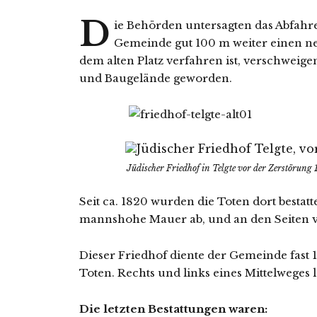
D
ie Behörden unter­sag­ten das Abfah
Gemeinde gut 100 m wei­ter einen n
dem alten Platz ver­fah­ren ist, ver­schwei­g
und Baugelände geworden.
Jüdischer Friedhof in Telgte vor der Zerstörung 
Seit ca. 1820 wur­den die Toten dort bestat
manns­ho­he Mauer ab, und an den Seiten v
Dieser Friedhof dien­te der Gemeinde fast 1
Toten. Rechts und links eines Mittelweges 
Die letz­ten Bestattungen waren: