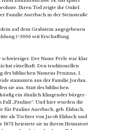
im Haus Bahnhofstrasse 14, das spä­ter
ohn­te. Ihren Tod zeig­te ihr Onkel
 Familie Auerbach in der Steinstraße
ht dem auf dem Grabstein ange­ge­be­nen
hlung (=5666 seit Erschaffung
schwie­ri­ger. Der Name Perle war klar
t rät­sel­haft. Den tra­di­tio­nel­len
 des bibli­schen Namens Peninna, 1.
Beide stamm­ten aus der Familie Jordan.
den sie aus. Statt des bibli­schen
­fig ein ähn­lich klin­gen­der bür­ger­
m Fall „Pauline“. Und hier wur­den die
e für Pauline Auerbach, geb. Elsbach,
witte als Tochter von Jacob Elsbach und
1872 hei­ra­te­te sie in ihrem Heimatort