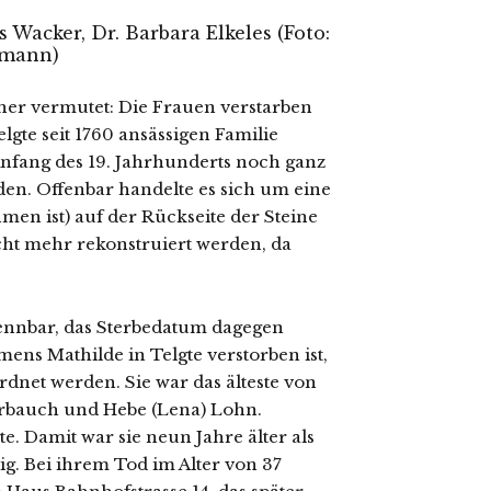
s Wacker, Dr. Barbara Elkeles (Foto:
ßmann)
­her ver­mu­tet: Die Frauen ver­star­ben
lgte seit 1760 ansäs­si­gen Familie
 Anfang des 19. Jahrhunderts noch ganz
­den. Offenbar han­del­te es sich um eine
eh­men ist) auf der Rückseite der Steine
cht mehr rekon­stru­iert wer­den, da
enn­bar, das Sterbedatum dage­gen
ens Mathilde in Telgte ver­stor­ben ist,
­net wer­den. Sie war das ältes­te von
erbauch und Hebe (Lena) Lohn.
e. Damit war sie neun Jahre älter als
ig. Bei ihrem Tod im Alter von 37