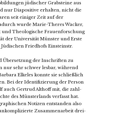
Abbildungen jüdi­scher Grabsteine aus
d nur Diapositive erhal­ten, nicht die
aren seit eini­ger Zeit auf der
. Dadurch wur­de Marie-Theres Wacker,
ment und Theologische Frauenforschung
t der Universität Münster und Erste
Jüdischen Friedhofs Einsteinstr.
d Übersetzung der Inschriften zu
en nur sehr schwer les­bar, wäh­rend
arbara Elkeles konn­te sie schließ­lich
en. Bei der Identifizierung der Person
lf auch Gertrud Althoff mit, die zahl­
chte des Münsterlands ver­fasst hat.
a­phi­schen Notizen ent­stan­den also
g unkom­pli­zier­te Zusammenarbeit drei­