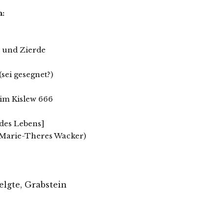
:
s und Zierde
sei geseg­net?)
 im Kislew 666
 des Lebens]
. Marie-Theres Wacker)