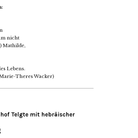
:
en
kam nicht
) Mathilde,
des Lebens.
. Marie-Theres Wacker)
hof Telgte mit hebräischer
g