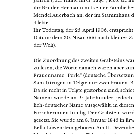
Jahren („der Hälfte ihrer Tage“) leb­te sie 
ihr Bruder Hermann mit sei­ner Familie bew
Mendel Auerbach an, der im Stammhaus der
4 leb­te.
Ihr Todestag, der 25. April 1906, ent­spric
Datum: dem 30. Nisan 666 nach klei­ner Zä
der Welt).
Die Zuordnung des zwei­ten Grabsteins war 
zu lesen, die Worte danach waren aber zunächs
Frauenname „Perle“ (deut­sche Übersetzung
Sam 1) tru­gen in Telgte nur zwei Frauen. 
Da sie nicht in Telgte gestor­ben sind, schie­
Namens wur­de im 19. Jahrhundert jedoch häu
lich-deut­scher Name aus­ge­wählt, in die­se
Forscherinnen fün­dig. Der Grabstein wur­d
gesetzt. Sie wur­de am 8. Januar 1846 in Er
Bella Löwenstein gebo­ren. Am 11. Dezember 