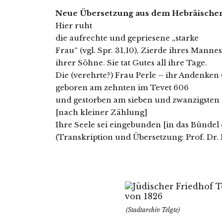
Neue Übersetzung aus dem Hebräischen
Hier ruht
die auf­rech­te und geprie­se­ne „star­ke
Frau“ (vgl. Spr. 31,10), Zierde ihres Manne
ihrer Söhne. Sie tat Gutes all ihre Tage.
Die (ver­ehr­te?) Frau Perle – ihr Andenken (
gebo­ren am zehn­ten im Tevet 606
und gestor­ben am sie­ben und zwan­zigs­ten
[nach klei­ner Zählung]
Ihre Seele sei ein­ge­bun­den [in das Bündel
(Transkription und Übersetzung: Prof. Dr
(Stadtarchiv Telgte)