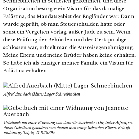
Schniebinchen in Schlesien gekom­men, und die­se
Organisation besorg­te ein Visum für das dama­li­ge
Palästina, das Mandatsgebiet der Engländer war. Dann
wur­de geprüft, ob man Steuerschulden hat­te oder
sonst ein Vergehen vor­lag, außer Jude zu sein. Wenn
die­se Prüfung der Behörden und der Gestapo abge­
schlos­sen war, erhielt man die Ausreisegenehmigung.
Meine Eltern und mei­ne Brüder haben kei­ne erhal­ten.
So habe ich als ein­zi­ger mei­ner Familie ein Visum für
Palästina erhalten.
Alfred Auerbach (Mitte) Lager Schneebinchen
Gebetbuch mit einer Widmung von Jeanette Auerbach: »Dir, lie­ber Alfred, sei
die­ses Gebetbuch gewid­met von dei­nen dich innig lie­ben­den Eltern. Bete oft
und innig. TeIgte, 21.8.1939«