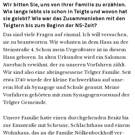
Wir bitten Sie, uns von ihrer Familie zu erzählen.
Wie lange lebte sie schon in Telgte und wovon hat
sie gelebt? Wie war das Zusammenleben mit den
Telgtern bis zum Beginn der NS-Zeit?
Das sind vie­le Fragen auf ein­mal. Ich will ver­su­chen,
sie zu beant­wor­ten. Wir wohn­ten in dem Haus an der
Steinstraße 4. Schon mein Urgroßvater ist in die­sem
Haus gebo­ren. In alten Urkunden wird ein Salomon
Auerbach erwähnt, der zu unse­ren Vorfahren zählt.
Wir sind also eine alt­ein­ge­ses­se­ne Telgter Familie. Seit
etwa 1740 wur­de der klei­ne Fachwerkbau auf unse­
rem Hof als Synagoge und Schule genutzt. Meine
Vorfahren gehör­ten mit zum Synagogenvorstand der
Telgter Gemeinde.
Unsere Familie hat­te einen durch­ge­hen­den Besitz bis
zur Emsstraße mit Scheune, Schlachthaus und einem
Wohnhaus, das an die Familie Nölkenbockhoff ver­