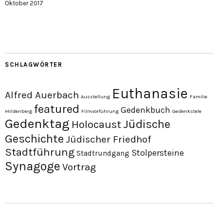
Oktober 2017
SCHLAGWÖRTER
Euthanasie
Alfred Auerbach
Ausstellung
Familie
featured
Gedenkbuch
Mildenberg
Filmvorführung
Gedenkstele
Gedenktag
Jüdische
Holocaust
Geschichte
Jüdischer Friedhof
Stadtführung
Stolpersteine
Stadtrundgang
Synagoge
Vortrag