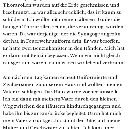
Thorarollen wur­den auf die Erde geschmis­sen und
beschmutzt. Es war alles schreck­lich, das ist kaum zu
schil­dern. Ich woll­te mit mei­nem älte­ren Bruder die
hei­li­gen Thorarollen ret­ten, die ver­un­rei­nigt wor­den
waren. Da war der­je­ni­ge, der die Synagoge ange­zün­
det hat, in Feuerwehruniform drin. Er war besof­fen.
Er hat­te zwei Benzinkanister in den Händen. Mich hat
er dann mit Benzin begos­sen. Wenn wir nicht gleich
raus­ge­rannt wären, dann wären wir lebend verbrannt.
Am nächs­ten Tag kamen erneut Uniformierte und
Zivilpersonen zu unse­rem Haus und woll­ten mei­nen
Vater tot­schla­gen. Das Haus wur­de vor­her umstellt.
Ich bin dann mit mei­nem Vater durch den klei­nen
Weg zwi­schen den Häusern hin­durch­ge­gan­gen und
habe ihn bis zur Emsbrücke beglei­tet. Dann hat mich
mein Vater zurück­ge­schickt mit der Bitte, auf mei­ne
Mutter und Geschwister zu ach­ten. Ich kam uner­