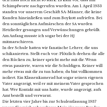
Schimpfworte nach­ge­ru­fen wur­den. Am 1. April 1933
stan­den vor unse­rem Geschäft SA-Männer, die kei­ne
Kunden hin­ein­lie­ßen und zum Boykott auf­rie­fen. Bei
den sonn­täg­li­chen Aufmärschen der
wur­den
SA
Hetzlieder gesun­gen und Verwünschungen gebrüllt.
Am Anfang muss­te ich sogar bei der
HJ
mitmarschieren.
In der Schule hat­ten wir fana­ti­sche Lehrer, die uns
schi­ka­nier­ten. Stellt euch vor: Plötzlich dre­hen dir alle
den Rücken zu, kei­ner spricht mehr mit dir. Wenn
etwas pas­sier­te, waren wir die Schuldigen. Keiner will
mehr etwas mit dir zu tun haben; du bist voll­kom­men
iso­liert. Ein Klassenkamerad hat sogar sei­nen eige­nen
Vater ange­zeigt, weil er mit mei­nem Vater gespro­chen
hat. Wer Kontakt mit uns hat­te, wur­de ange­zeigt, aufs
Amt bestellt und verwarnt.
Die letz­ten vier Jahre bis zur Schulentlassung 1937