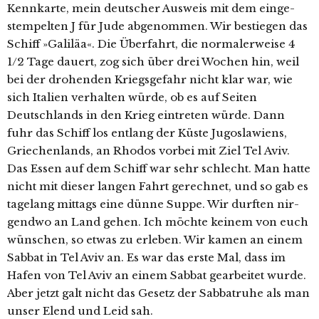
Kennkarte, mein deut­scher Ausweis mit dem ein­ge­
stem­pel­ten J für Jude abge­nom­men. Wir bestie­gen das
Schiff »Galiläa«. Die Überfahrt, die nor­ma­ler­wei­se 4
1/2 Tage dau­ert, zog sich über drei Wochen hin, weil
bei der dro­hen­den Kriegsgefahr nicht klar war, wie
sich Italien ver­hal­ten wür­de, ob es auf Seiten
Deutschlands in den Krieg ein­tre­ten wür­de. Dann
fuhr das Schiff los ent­lang der Küste Jugoslawiens,
Griechenlands, an Rhodos vor­bei mit Ziel Tel Aviv.
Das Essen auf dem Schiff war sehr schlecht. Man hat­te
nicht mit die­ser lan­gen Fahrt gerech­net, und so gab es
tage­lang mit­tags eine dün­ne Suppe. Wir durf­ten nir­
gend­wo an Land gehen. Ich möch­te kei­nem von euch
wün­schen, so etwas zu erle­ben. Wir kamen an einem
Sabbat in Tel Aviv an. Es war das ers­te Mal, dass im
Hafen von Tel Aviv an einem Sabbat gear­bei­tet wur­de.
Aber jetzt galt nicht das Gesetz der Sabbatruhe als man
unser Elend und Leid sah.