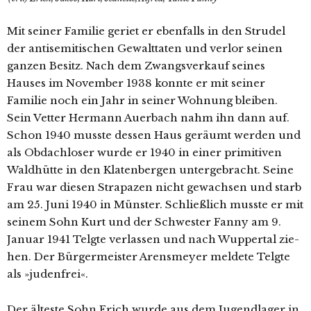
Mit sei­ner Familie geriet er eben­falls in den Strudel
der anti­se­mi­ti­schen Gewalttaten und ver­lor sei­nen
gan­zen Besitz. Nach dem Zwangsverkauf sei­nes
Hauses im November 1938 konn­te er mit sei­ner
Familie noch ein Jahr in sei­ner Wohnung blei­ben.
Sein Vetter Hermann Auerbach nahm ihn dann auf.
Schon 1940 muss­te des­sen Haus geräumt wer­den und
als Obdachloser wur­de er 1940 in einer pri­mi­ti­ven
Waldhütte in den Klatenbergen unter­ge­bracht. Seine
Frau war die­sen Strapazen nicht gewach­sen und starb
am 25. Juni 1940 in Münster. Schließlich muss­te er mit
sei­nem Sohn Kurt und der Schwester Fanny am 9.
Januar 1941 Telgte ver­las­sen und nach Wuppertal zie­
hen. Der Bürgermeister Arensmeyer mel­de­te Telgte
als »juden­frei«.
Der ältes­te Sohn Erich wur­de aus dem Jugendlager in