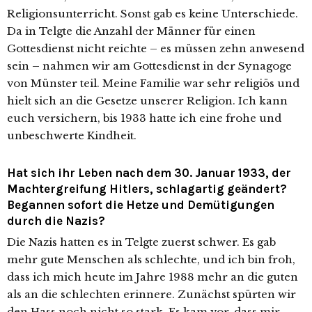
Religionsunterricht. Sonst gab es kei­ne Unterschiede.
Da in Telgte die Anzahl der Männer für einen
Gottesdienst nicht reich­te – es müs­sen zehn anwe­send
sein – nah­men wir am Gottesdienst in der Synagoge
von Münster teil. Meine Familie war sehr reli­gi­ös und
hielt sich an die Gesetze unse­rer Religion. Ich kann
euch ver­si­chern, bis 1933 hat­te ich eine fro­he und
unbe­schwer­te Kindheit.
Hat sich ihr Leben nach dem 30. Januar 1933, der
Machtergreifung Hitlers, schlagartig geändert?
Begannen sofort die Hetze und Demütigungen
durch die Nazis?
Die Nazis hat­ten es in Telgte zuerst schwer. Es gab
mehr gute Menschen als schlech­te, und ich bin froh,
dass ich mich heu­te im Jahre 1988 mehr an die guten
als an die schlech­ten erin­ne­re. Zunächst spür­ten wir
den Hass noch nicht so stark. Es kam vor, dass mir