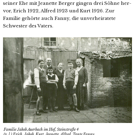
sei­ner Ehe mit Jeanette Berger gin­gen drei Söhne her­
vor, Erich 1922, Alfred 1923 und Kurt 1926. Zur
Familie gehör­te auch Fanny, die unver­hei­ra­te­te
Schwester des Vaters.
Familie Jakob Auerbach im Hof, Steinstraße 4
(v. l.) Erich, Jakob, Kurt, Jeanette, Alfred, Tante Fanny