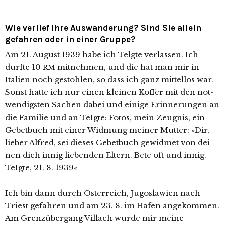
Wie verlief Ihre Auswanderung? Sind Sie allein
gefahren oder in einer Gruppe?
Am 21. August 1939 habe ich Telgte ver­las­sen. Ich
durf­te 10
mit­neh­men, und die hat man mir in
RM
Italien noch gestoh­len, so dass ich ganz mit­tel­los war.
Sonst hat­te ich nur einen klei­nen Koffer mit den not­
wen­digs­ten Sachen dabei und eini­ge Erinnerungen an
die Familie und an TeIgte: Fotos, mein Zeugnis, ein
Gebetbuch mit einer Widmung mei­ner Mutter: »Dir,
lie­ber Alfred, sei die­ses Gebetbuch gewid­met von dei­
nen dich innig lie­ben­den Eltern. Bete oft und innig.
TeIgte, 21. 8. 1939«
Ich bin dann durch Österreich, Jugoslawien nach
Triest gefah­ren und am 23. 8. im Hafen ange­kom­men.
Am Grenzübergang Villach wur­de mir mei­ne