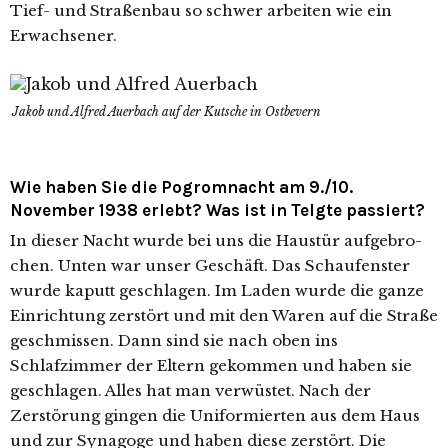
Tief- und Straßenbau so schwer arbei­ten wie ein
Erwachsener.
Jakob und Alfred Auerbach auf der Kutsche in Ostbevern
Wie haben Sie die Pogromnacht am 9./10.
November 1938 erlebt? Was ist in Telgte passiert?
In die­ser Nacht wur­de bei uns die Haustür auf­ge­bro­
chen. Unten war unser Geschäft. Das Schaufenster
wur­de kaputt geschla­gen. Im Laden wur­de die gan­ze
Einrichtung zer­stört und mit den Waren auf die Straße
geschmis­sen. Dann sind sie nach oben ins
Schlafzimmer der Eltern gekom­men und haben sie
geschla­gen. Alles hat man ver­wüs­tet. Nach der
Zerstörung gin­gen die Uniformierten aus dem Haus
und zur Synagoge und haben die­se zer­stört. Die