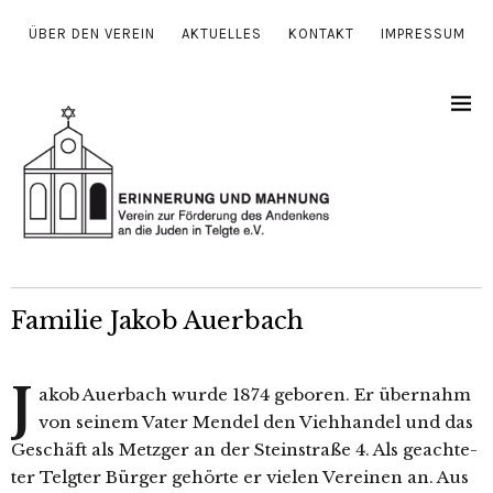
ÜBER DEN VEREIN
AKTUELLES
KONTAKT
IMPRESSUM
Familie
Jakob Auerbach
J
akob Auerbach wur­de 1874 gebo­ren. Er über­nahm
von sei­nem Vater Mendel den Viehhandel und das
Geschäft als Metzger an der Steinstraße 4. Als geach­te­
ter Telgter Bürger gehör­te er vie­len Vereinen an. Aus