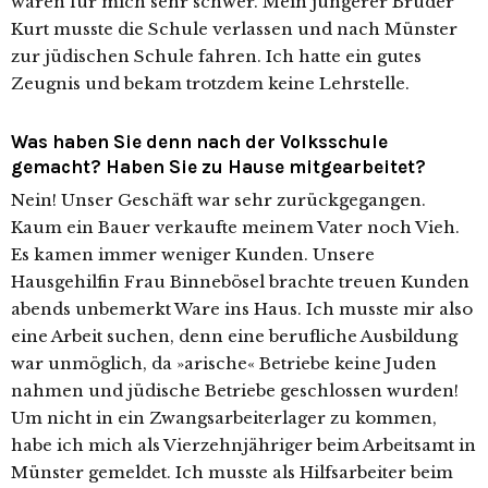
waren für mich sehr schwer. Mein jün­ge­rer Bruder
Kurt muss­te die Schule ver­las­sen und nach Münster
zur jüdi­schen Schule fah­ren. Ich hat­te ein gutes
Zeugnis und bekam trotz­dem kei­ne Lehrstelle.
Was haben Sie denn nach der Volksschule
gemacht? Haben Sie zu Hause mitgearbeitet?
Nein! Unser Geschäft war sehr zurück­ge­gan­gen.
Kaum ein Bauer ver­kauf­te mei­nem Vater noch Vieh.
Es kamen immer weni­ger Kunden. Unsere
Hausgehilfin Frau Binnebösel brach­te treu­en Kunden
abends unbe­merkt Ware ins Haus. Ich muss­te mir also
eine Arbeit suchen, denn eine beruf­li­che Ausbildung
war unmög­lich, da »ari­sche« Betriebe kei­ne Juden
nah­men und jüdi­sche Betriebe geschlos­sen wurden!
Um nicht in ein Zwangsarbeiterlager zu kom­men,
habe ich mich als Vierzehnjähriger beim Arbeitsamt in
Münster gemel­det. Ich muss­te als Hilfsarbeiter beim