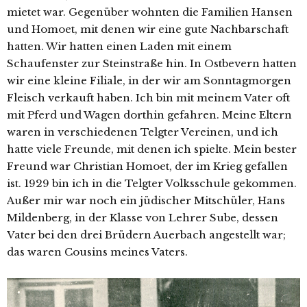
mie­tet war. Gegenüber wohn­ten die Familien Hansen
und Homoet, mit denen wir eine gute Nachbarschaft
hat­ten. Wir hat­ten einen Laden mit einem
Schaufenster zur Steinstraße hin. In Ostbevern hat­ten
wir eine klei­ne Filiale, in der wir am Sonntagmorgen
Fleisch ver­kauft haben. Ich bin mit mei­nem Vater oft
mit Pferd und Wagen dort­hin gefah­ren. Meine Eltern
waren in ver­schie­de­nen Telgter Vereinen, und ich
hat­te vie­le Freunde, mit denen ich spiel­te. Mein bes­ter
Freund war Christian Homoet, der im Krieg gefal­len
ist. 1929 bin ich in die Telgter Volksschule gekom­men.
Außer mir war noch ein jüdi­scher Mitschüler, Hans
Mildenberg, in der Klasse von Lehrer Sube, des­sen
Vater bei den drei Brüdern Auerbach ange­stellt war;
das waren Cousins mei­nes Vaters.