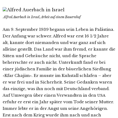
Alfred Auerbach in Israel, Arbeit auf einem Bauernhof
Am 9. September 1939 begann sein Leben in Palästina.
Der Anfang war schwer. Alfred war erst 16 1/2 Jahre
alt, kann­te dort nie­man­den und war ganz auf sich
allei­ne gestellt. Das Land war ihm fremd, er kann­te die
Sitten und Gebräuche nicht, und die Sprache
beherrsch­te er auch nicht. Unterkunft fand er bei
einer jüdi­schen Familie in der bäu­er­li­chen Siedlung
»Kfar Chajim«. Er muss­te im Kuhstall schla­fen – aber
er war frei und in Sicherheit. Seine Gedanken waren
das ein­zi­ge, was ihn noch mit Deutschland ver­band.
Auf Umwegen über einen Verwandten in den
USA
erfuhr er erst ein Jahr spä­ter vom Tode sei­ner Mutter.
Immer leb­te er in der Angst um sei­ne Angehörigen.
Erst nach dem Krieg wur­de ihm nach und nach