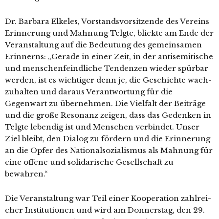
Dr. Barbara Elkeles, Vorstandsvorsitzende des Vereins
Erinnerung und Mahnung Telgte, blick­te am Ende der
Veranstaltung auf die Bedeutung des gemein­sa­men
Erinnerns: „Gerade in einer Zeit, in der anti­se­mi­ti­sche
und men­schen­feind­li­che Tendenzen wie­der spür­bar
wer­den, ist es wich­ti­ger denn je, die Geschichte wach­
zu­hal­ten und dar­aus Verantwortung für die
Gegenwart zu über­neh­men. Die Vielfalt der Beiträge
und die gro­ße Resonanz zei­gen, dass das Gedenken in
Telgte leben­dig ist und Menschen ver­bin­det. Unser
Ziel bleibt, den Dialog zu för­dern und die Erinnerung
an die Opfer des Nationalsozialismus als Mahnung für
eine offe­ne und soli­da­ri­sche Gesellschaft zu
bewahren.“
Die Veranstaltung war Teil einer Kooperation zahl­rei­
cher Institutionen und wird am Donnerstag, den 29.