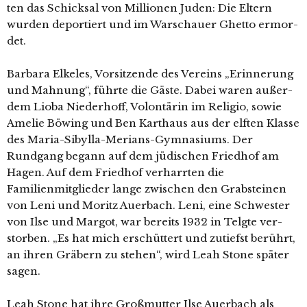
ten das Schicksal von Millionen Juden: Die Eltern
wur­den depor­tiert und im Warschauer Ghetto ermor­
det.
Barbara Elkeles, Vorsitzende des Vereins „Erinnerung
und Mahnung“, führ­te die Gäste. Dabei waren außer­
dem Lioba Niederhoff, Volontärin im Religio, sowie
Amelie Böwing und Ben Karthaus aus der elf­ten Klasse
des Maria-Sibylla-Merians-Gymnasiums. Der
Rundgang begann auf dem jüdi­schen Friedhof am
Hagen. Auf dem Friedhof ver­harr­ten die
Familienmitglieder lan­ge zwi­schen den Grabsteinen
von Leni und Moritz Auerbach. Leni, eine Schwester
von Ilse und Margot, war bereits 1932 in Telgte ver­
stor­ben. „Es hat mich erschüt­tert und zutiefst berührt,
an ihren Gräbern zu ste­hen“, wird Leah Stone spä­ter
sagen.
Leah Stone hat ihre Großmutter Ilse Auerbach als