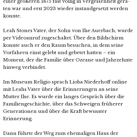
einer grö­ße­ren 1875 fast völ­lig in Vergessenheit gera­
ten war und erst 2023 wie­der instand­ge­setzt wer­den
konn­te.
Leah Stones Vater, der Sohn von Ilse Auerbach, wur­de
per Videoanruf zuge­schal­tet. Über den Bildschirm
konn­te auch er den Raum besu­chen, in dem sei­ne
Vorfahren einst gelebt und gebe­tet hat­ten – ein
Moment, der die Familie über Ozeane und Jahrzehnte
hin­weg ver­bin­det.
Im Museum Religio sprach Lioba Niederhoff online
mit Leahs Vater über die Erinnerungen an sei­ne
Mutter Ilse. Es wur­de ein lan­ges Gespräch über die
Familiengeschichte, über das Schweigen frü­he­rer
Generationen und über die Kraft bewuss­ter
Erinnerung.
Dann führ­te der Weg zum ehe­ma­li­gen Haus der