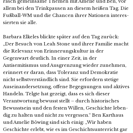
rasch gemein­sa­me Themen mit Amelie und Ben, vor
allem bei den Trinkpausen an die­sem hei­ßen Tag. Die
Fußball-WM und die Chancen ihrer Nationen inter­es­
sier­ten sie alle.
Barbara Elkeles blick­te spä­ter auf den Tag zurück:
„Der Besuch von Leah Stone und ihrer Familie macht
die Relevanz von Erinnerungskultur in der
Gegenwart deut­lich. In einer Zeit, in der
Antisemitismus und Ausgrenzung wie­der zuneh­men,
erin­nert er dar­an, dass Toleranz und Demokratie
nicht selbst­ver­ständ­lich sind. Sie erfor­dern ste­ti­ge
Auseinandersetzung, offe­ne Begegnungen und akti­ves
Handeln. Telgte hat gezeigt, dass es sich die­ser
Verantwortung bewusst stellt – durch his­to­ri­sches
Bewusstsein und den fes­ten Willen, Geschichte leben­
dig zu hal­ten und nicht zu ver­ges­sen.“ Ben Karthaus
und Amelie Böwing sind sich einig: „Wir haben
Geschichte erlebt, wie es im Geschichtsunterricht gar