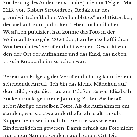
Förderung des Andenkens an die Juden in Telgte“. Mit
Hilfe von Gisbert Strootdrees, Redakteur des
„Landwirtschaftlichen Wochenblattes“ und Historiker,
der viel­fach zum jüdi­schen Leben im länd­li­chen
Westfalen publi­ziert hat, konn­te das Foto in der
Weihnachtsausgabe 2024 des „Landwirtschaftlichen
Wochenblattes“ ver­öf­fent­licht wer­den. Gesucht wur­
den der Ort der Aufnahme und das Kind, das neben
Ursula Kuppenheim zu sehen war.
Bereits am Folgetag der Veröffentlichung kam der ent­
schei­den­de Anruf. „Ich bin das klei­ne Mädchen auf
dem Bild“, sag­te die Frau am Telefon. Es war Elisabeth
Fockenbrock, gebo­re­ne Janning-Picker. Sie besaß
selbst Abzüge der­sel­ben Fotos. Als die Aufnahmen ent­
stan­den, war sie etwa andert­halb Jahre alt. Ursula
Kuppenheim sei damals für sie so etwas wie ein
Kindermädchen gewe­sen. Damit erhielt das Foto nicht
nur einen Namen, son­dern auch einen Ort: Die