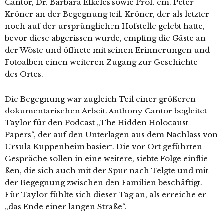
Cantor, Dr. Barbara Elkeles sowie Prof. em. Peter
Kröner an der Begegnung teil. Kröner, der als letz­ter
noch auf der ursprüng­li­chen Hofstelle gelebt hat­te,
bevor die­se abge­ris­sen wur­de, emp­fing die Gäste an
der Wöste und öff­ne­te mit sei­nen Erinnerungen und
Fotoalben einen wei­te­ren Zugang zur Geschichte
des Ortes.
Die Begegnung war zugleich Teil einer grö­ße­ren
doku­men­ta­ri­schen Arbeit. Anthony Cantor beglei­tet
Taylor für den Podcast „The Hidden Holocaust
Papers“, der auf den Unterlagen aus dem Nachlass von
Ursula Kuppenheim basiert. Die vor Ort geführ­ten
Gespräche sol­len in eine wei­te­re, sieb­te Folge ein­flie­
ßen, die sich auch mit der Spur nach Telgte und mit
der Begegnung zwi­schen den Familien beschäf­tigt.
Für Taylor fühl­te sich die­ser Tag an, als errei­che er
„das Ende einer lan­gen Straße“.