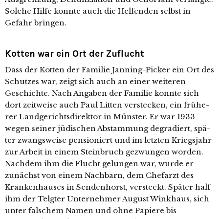
Solche Hilfe konn­te auch die Helfenden selbst in
Gefahr bringen.
Kotten war ein Ort der Zuflucht
Dass der Kotten der Familie Janning-Picker ein Ort des
Schutzes war, zeigt sich auch an einer wei­te­ren
Geschichte. Nach Angaben der Familie konn­te sich
dort zeit­wei­se auch Paul Litten ver­ste­cken, ein frü­he­
rer Landgerichtsdirektor in Münster. Er war 1933
wegen sei­ner jüdi­schen Abstammung degra­diert, spä­
ter zwangs­wei­se pen­sio­niert und im letz­ten Kriegsjahr
zur Arbeit in einem Steinbruch gezwun­gen wor­den.
Nachdem ihm die Flucht gelun­gen war, wur­de er
zunächst von einem Nachbarn, dem Chefarzt des
Krankenhauses in Sendenhorst, ver­steckt. Später half
ihm der Telgter Unternehmer August Winkhaus, sich
unter fal­schem Namen und ohne Papiere bis