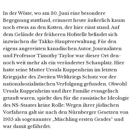
In der Wöste, wo am 30. Juni eine beson­de­re
Begegnung statt­fand, erin­nert heu­te äußer­lich kaum
noch etwas an den Kotten, der hier einst stand. Auf
dem Gelände der frü­he­ren Hofstelle befin­det sich
inzwi­schen die Takko-Hauptverwaltung. Für den
eigens ange­reis­ten kana­di­schen Autor, Journalisten
und Professor Timothy Taylor war die­ser Ort den­
noch weit mehr als ein ver­än­der­ter Schauplatz. Hier
hat­te sei­ne Mutter Ursula Kuppenheim im letz­ten
Kriegsjahr des Zweiten Weltkriegs Schutz vor der
natio­nal­so­zia­lis­ti­schen Verfolgung gefun­den. Obwohl
Ursula Kuppenheim und ihre Familie evan­ge­lisch
getauft waren, spiel­te dies für die ras­sis­ti­sche Ideologie
des NS-Staates kei­ne Rolle: Wegen ihrer jüdi­schen
Vorfahren galt sie nach den Nürnberger Gesetzen von
1935 als soge­nann­ter „Mischling ers­ten Grades“ und
war damit gefährdet.