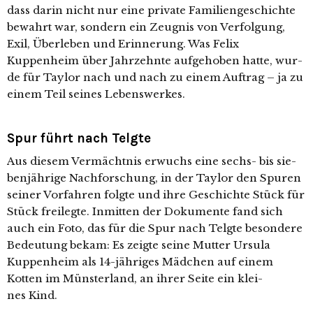
dass dar­in nicht nur eine pri­va­te Familiengeschichte
bewahrt war, son­dern ein Zeugnis von Verfolgung,
Exil, Überleben und Erinnerung. Was Felix
Kuppenheim über Jahrzehnte auf­ge­ho­ben hat­te, wur­
de für Taylor nach und nach zu einem Auftrag – ja zu
einem Teil sei­nes Lebenswerkes.
Spur führt nach Telgte
Aus die­sem Vermächtnis erwuchs eine sechs- bis sie­
ben­jäh­ri­ge Nachforschung, in der Taylor den Spuren
sei­ner Vorfahren folg­te und ihre Geschichte Stück für
Stück frei­leg­te. Inmitten der Dokumente fand sich
auch ein Foto, das für die Spur nach Telgte beson­de­re
Bedeutung bekam: Es zeig­te sei­ne Mutter Ursula
Kuppenheim als 14-jäh­ri­ges Mädchen auf einem
Kotten im Münsterland, an ihrer Seite ein klei­
nes Kind.