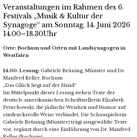
Veranstaltungen im Rahmen des 6.
&
Festivals „Musik
Kultur der
Synagoge“ am Sonntag, 14. Juni 2026
14.00–18.30Uhr
Orte: Bochum und Orten mit Landsynagogen in
Westfalen
14.00: Lesung:
Gabriele Brüning, Münster und Dr.
Manfred Keller, Bochum
„Das Glück liegt auf der Hand“
Im Mittelpunkt die­ser Lesung ste­hen Texte der
deutsch-ame­ri­ka­ni­schen Schriftstellerin Elizabeth
Petuchowski, die jüdi­sche Weisheit und Humor auf
ein­drucks­vol­le Weise ver­bin­det. Die Schauspielerin
Gabriele Brüning (Münster) trägt aus­ge­wähl­te Texte
vor, ergänzt durch eine Einführung von Dr. Manfred
Keller (Bochum).