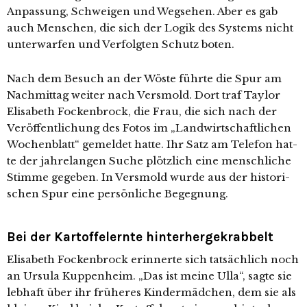
Anpassung, Schweigen und Wegsehen. Aber es gab
auch Menschen, die sich der Logik des Systems nicht
unter­war­fen und Verfolgten Schutz boten.
Nach dem Besuch an der Wöste führ­te die Spur am
Nachmittag wei­ter nach Versmold. Dort traf Taylor
Elisabeth Fockenbrock, die Frau, die sich nach der
Veröffentlichung des Fotos im „Landwirtschaftlichen
Wochenblatt“ gemel­det hat­te. Ihr Satz am Telefon hat­
te der jah­re­lan­gen Suche plötz­lich eine mensch­li­che
Stimme gege­ben. In Versmold wur­de aus der his­to­ri­
schen Spur eine per­sön­li­che Begegnung.
Bei der Kartoffelernte hinterhergekrabbelt
Elisabeth Fockenbrock erin­ner­te sich tat­säch­lich noch
an Ursula Kuppenheim. „Das ist mei­ne Ulla“, sag­te sie
leb­haft über ihr frü­he­res Kindermädchen, dem sie als