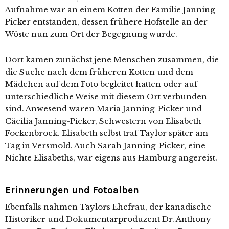
Aufnahme war an einem Kotten der Familie Janning-
Picker ent­stan­den, des­sen frü­he­re Hofstelle an der
Wöste nun zum Ort der Begegnung wurde.
Dort kamen zunächst jene Menschen zusam­men, die
die Suche nach dem frü­he­ren Kotten und dem
Mädchen auf dem Foto beglei­tet hat­ten oder auf
unter­schied­li­che Weise mit die­sem Ort ver­bun­den
sind. Anwesend waren Maria Janning-Picker und
Cäcilia Janning-Picker, Schwestern von Elisabeth
Fockenbrock. Elisabeth selbst traf Taylor spä­ter am
Tag in Versmold. Auch Sarah Janning-Picker, eine
Nichte Elisabeths, war eigens aus Hamburg angereist.
Erinnerungen und Fotoalben
Ebenfalls nah­men Taylors Ehefrau, der kana­di­sche
Historiker und Dokumentarproduzent Dr. Anthony