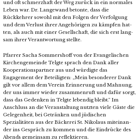
und oft schmerz­haft der Weg zurück in ein nor­ma­les
Leben war. Dr. Langewand beton­te, dass die
Rückkehrer sowohl mit den Folgen der Verfolgung
und dem Verlust ihrer Angehörigen zu kämp­fen hat­
ten, als auch mit einer Gesellschaft, die sich erst lang­
sam ihrer Verantwortung stellte.
Pfarrer Sacha Sommershoff von der Evangelischen
Kirchengemeinde Telgte sprach den Dank aller
Kooperationspartner aus und wür­dig­te das
Engagement der Beteiligten: „Mein beson­de­rer Dank
gilt vor allem dem Verein Erinnerung und Mahnung,
der uns immer wie­der zusam­men­ruft und dafür sorgt,
dass das Gedenken in Telgte leben­dig bleibt.“ Im
Anschluss an die Veranstaltung nutz­ten vie­le Gäste die
Gelegenheit, bei Getränken und jüdi­schen
Spezialitäten aus der Bäckerei St. Nikolaus mit­ein­an­
der ins Gespräch zu kom­men und die Eindrücke des
Abends gemein­sam zu reflektieren.