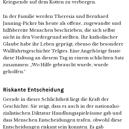
Kriegsende auf dem Kotten zu verbergen.
In der Familie wer­den Theresia und Bernhard
Janning-Picker bis heu­te als offe­ne, zuge­wand­te und
hilfs­be­rei­te Menschen beschrie­ben, die sich selbst
nicht in den Vordergrund stell­ten. Ihr katho­li­scher
Glaube habe ihr Leben geprägt, eben­so die beson­de­re
Wallfahrtsgeschichte Telgtes. Eine Angehörige fass­te
die­se Haltung an die­sem Tag in einem schlich­ten Satz
zusam­men: „Wo Hilfe gebraucht wur­de, wur­de
geholfen.“
Riskante Entscheidung
Gerade in die­ser Schlichtheit liegt die Kraft der
Geschichte. Sie zeigt, dass es auch in der natio­nal­so­
zia­lis­ti­schen Diktatur Handlungsspielräume gab und
dass Menschen Entscheidungen tra­fen, obwohl die­se
Entscheidungen ris­kant sein konn­ten. Es gab