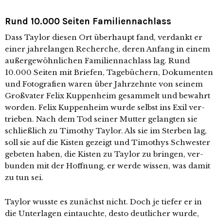
Rund 10.000 Seiten Familiennachlass
Dass Taylor die­sen Ort über­haupt fand, ver­dankt er
einer jah­re­lan­gen Recherche, deren Anfang in einem
außer­ge­wöhn­li­chen Familiennachlass lag. Rund
10.000 Seiten mit Briefen, Tagebüchern, Dokumenten
und Fotografien waren über Jahrzehnte von sei­nem
Großvater Felix Kuppenheim gesam­melt und bewahrt
wor­den. Felix Kuppenheim wur­de selbst ins Exil ver­
trie­ben. Nach dem Tod sei­ner Mutter gelang­ten sie
schließ­lich zu Timothy Taylor. Als sie im Sterben lag,
soll sie auf die Kisten gezeigt und Timothys Schwester
gebe­ten haben, die Kisten zu Taylor zu brin­gen, ver­
bun­den mit der Hoffnung, er wer­de wis­sen, was damit
zu tun sei.
Taylor wuss­te es zunächst nicht. Doch je tie­fer er in
die Unterlagen ein­tauch­te, des­to deut­li­cher wur­de,