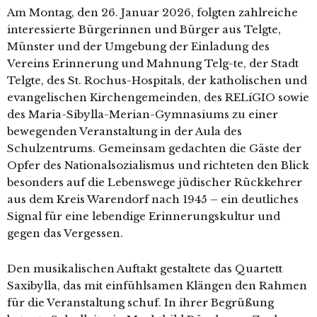
Am Montag, den 26. Januar 2026, folg­ten zahl­rei­che
inter­es­sier­te Bürgerinnen und Bürger aus Telgte,
Münster und der Umgebung der Einladung des
Vereins Erinnerung und Mahnung Telg-te, der Stadt
Telgte, des St. Rochus-Hospitals, der katho­li­schen und
evan­ge­li­schen Kirchengemeinden, des RELíGIO sowie
des Maria-Sibylla-Merian-Gymnasiums zu einer
bewe­gen­den Veranstaltung in der Aula des
Schulzentrums. Gemeinsam gedach­ten die Gäste der
Opfer des Nationalsozialismus und rich­te­ten den Blick
beson­ders auf die Lebenswege jüdi­scher Rückkehrer
aus dem Kreis Warendorf nach 1945 – ein deut­li­ches
Signal für eine leben­di­ge Erinnerungskultur und
gegen das Vergessen.
Den musi­ka­li­schen Auftakt gestal­te­te das Quartett
Saxibylla, das mit ein­fühl­sa­men Klängen den Rahmen
für die Veranstaltung schuf. In ihrer Begrüßung