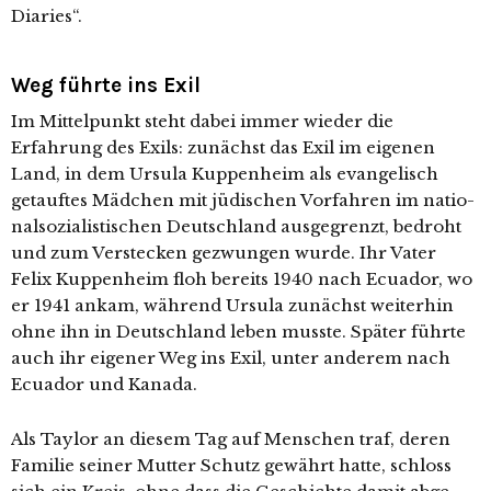
Diaries“.
Weg führte ins Exil
Im Mittelpunkt steht dabei immer wie­der die
Erfahrung des Exils: zunächst das Exil im eige­nen
Land, in dem Ursula Kuppenheim als evan­ge­lisch
getauf­tes Mädchen mit jüdi­schen Vorfahren im natio­
nal­so­zia­lis­ti­schen Deutschland aus­ge­grenzt, bedroht
und zum Verstecken gezwun­gen wur­de. Ihr Vater
Felix Kuppenheim floh bereits 1940 nach Ecuador, wo
er 1941 ankam, wäh­rend Ursula zunächst wei­ter­hin
ohne ihn in Deutschland leben muss­te. Später führ­te
auch ihr eige­ner Weg ins Exil, unter ande­rem nach
Ecuador und Kanada.
Als Taylor an die­sem Tag auf Menschen traf, deren
Familie sei­ner Mutter Schutz gewährt hat­te, schloss