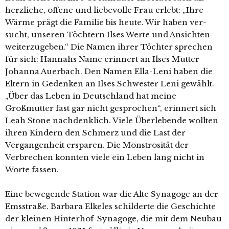
herz­li­che, offe­ne und lie­be­vol­le Frau erlebt: „Ihre
Wärme prägt die Familie bis heu­te. Wir haben ver­
sucht, unse­ren Töchtern Ilses Werte und Ansichten
wei­ter­zu­ge­ben.“ Die Namen ihrer Töchter spre­chen
für sich: Hannahs Name erin­nert an Ilses Mutter
Johanna Auerbach. Den Namen Ella-Leni haben die
Eltern in Gedenken an Ilses Schwester Leni gewählt.
„Über das Leben in Deutschland hat mei­ne
Großmutter fast gar nicht gespro­chen“, erin­nert sich
Leah Stone nach­denk­lich. Viele Überlebende woll­ten
ihren Kindern den Schmerz und die Last der
Vergangenheit erspa­ren. Die Monstrosität der
Verbrechen konn­ten vie­le ein Leben lang nicht in
Worte fas­sen.
Eine bewe­gen­de Station war die Alte Synagoge an der
Emsstraße. Barbara Elkeles schil­der­te die Geschichte
der klei­nen Hinterhof-Synagoge, die mit dem Neubau