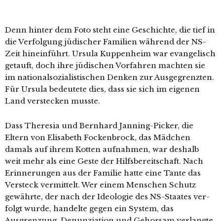
Denn hin­ter dem Foto steht eine Geschichte, die tief in
die Verfolgung jüdi­scher Familien wäh­rend der NS-
Zeit hin­ein­führt. Ursula Kuppenheim war evan­ge­lisch
getauft, doch ihre jüdi­schen Vorfahren mach­ten sie
im natio­nal­so­zia­lis­ti­schen Denken zur Ausgegrenzten.
Für Ursula bedeu­te­te dies, dass sie sich im eige­nen
Land ver­ste­cken musste.
Dass Theresia und Bernhard Janning-Picker, die
Eltern von Elisabeth Fockenbrock, das Mädchen
damals auf ihrem Kotten auf­nah­men, war des­halb
weit mehr als eine Geste der Hilfsbereitschaft. Nach
Erinnerungen aus der Familie hat­te eine Tante das
Versteck ver­mit­telt. Wer einem Menschen Schutz
gewähr­te, der nach der Ideologie des NS-Staates ver­
folgt wur­de, han­del­te gegen ein System, das
Ausgrenzung, Denunziation und Gehorsam ver­lang­te.