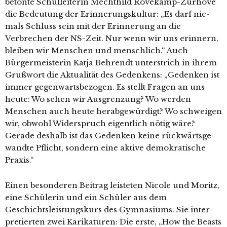
beton­te Schulleiterin Mechthild Rövekamp-Zurhove
die Bedeutung der Erinnerungskultur: „Es darf nie­
mals Schluss sein mit der Erinnerung an die
Verbrechen der NS-Zeit. Nur wenn wir uns erin­nern,
blei­ben wir Menschen und mensch­lich.“ Auch
Bürgermeisterin Katja Behrendt unter­strich in ihrem
Grußwort die Aktualität des Gedenkens: „Gedenken ist
immer gegen­warts­be­zo­gen. Es stellt Fragen an uns
heu­te: Wo sehen wir Ausgrenzung? Wo wer­den
Menschen auch heu­te her­ab­ge­wür­digt? Wo schwei­gen
wir, obwohl Widerspruch eigent­lich nötig wäre?
Gerade des­halb ist das Gedenken kei­ne rück­wärts­ge­
wand­te Pflicht, son­dern eine akti­ve demo­kra­ti­sche
Praxis.“
Einen beson­de­ren Beitrag leis­te­ten Nicole und Moritz,
eine Schülerin und ein Schüler aus dem
Geschichtsleistungskurs des Gymnasiums. Sie inter­
pre­tier­ten zwei Karikaturen: Die ers­te, „How the Beasts