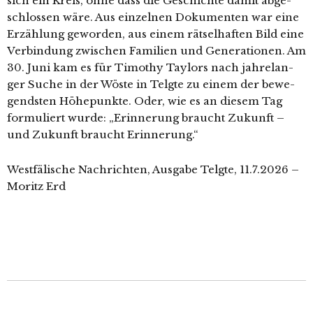
sich ein Kreis, ohne dass die Geschichte damit abge­
schlos­sen wäre. Aus ein­zel­nen Dokumenten war eine
Erzählung gewor­den, aus einem rät­sel­haf­ten Bild eine
Verbindung zwi­schen Familien und Generationen. Am
30. Juni kam es für Timothy Taylors nach jah­re­lan­
ger Suche in der Wöste in Telgte zu einem der bewe­
gends­ten Höhepunkte. Oder, wie es an die­sem Tag
for­mu­liert wur­de: „Erinnerung braucht Zukunft –
und Zukunft braucht Erinnerung.“
Westfälische Nachrichten, Ausgabe Telgte, 11.7.2026 –
Moritz Erd