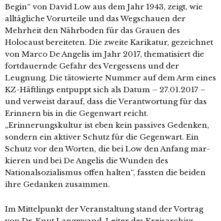
Begin“ von David Low aus dem Jahr 1943, zeigt, wie
all­täg­li­che Vorurteile und das Wegschauen der
Mehrheit den Nährboden für das Grauen des
Holocaust berei­te­ten. Die zwei­te Karikatur, gezeich­net
von Marco De Angelis im Jahr 2017, the­ma­ti­siert die
fort­dau­ern­de Gefahr des Vergessens und der
Leugnung. Die täto­wier­te Nummer auf dem Arm eines
KZ-Häftlings ent­puppt sich als Datum – 27.01.2017 –
und ver­weist dar­auf, dass die Verantwortung für das
Erinnern bis in die Gegenwart reicht.
„Erinnerungskultur ist eben kein pas­si­ves Gedenken,
son­dern ein akti­ver Schutz für die Gegenwart. Ein
Schutz vor den Worten, die bei Low den Anfang mar­
kie­ren und bei De Angelis die Wunden des
Nationalsozialismus offen hal­ten“, fass­ten die bei­den
ihre Gedanken zusammen.
Im Mittelpunkt der Veranstaltung stand der Vortrag
von Dr. Knut Langewand, Leiter des Kreisarchivs