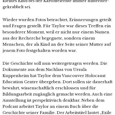
klei­nes Kind bei der Kartoffelernte immer hin­ter­her­
ge­krab­belt sei.
Wieder wur­den Fotos betrach­tet, Erinnerungen geteilt
und Fragen gestellt. Für Taylor war die­ses Treffen ein
beson­de­rer Moment, weil er nicht nur einem Namen
aus der Recherche begeg­ne­te, son­dern einem
Menschen, der als Kind an der Seite sei­ner Mutter auf
jenem Foto fest­ge­hal­ten wor­den war.
Die Geschichte soll nun wei­ter­ge­tra­gen wer­den. Die
Dokumente aus dem Nachlass von Ursula
Kuppenheim hat Taylor dem Vancouver Holocaust
Education Centre über­ge­ben. Dort sol­len sie dau­er­haft
bewahrt, wis­sen­schaft­lich erschlos­sen und für
Bildungsarbeit zugäng­lich gemacht wer­den. Auch eine
Ausstellung ist per­spek­ti­visch denk­bar. Neben dem
Podcast arbei­tet Taylor an einem Buch über die
Geschichte sei­ner Familie. Der Arbeitstitel lau­tet „Exile