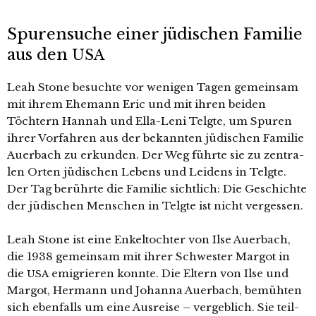
Spurensuche einer jüdischen Familie
aus den
USA
Leah Stone besuch­te vor weni­gen Tagen gemein­sam
mit ihrem Ehemann Eric und mit ihren bei­den
Töchtern Hannah und Ella-Leni Telgte, um Spuren
ihrer Vorfahren aus der bekann­ten jüdi­schen Familie
Auerbach zu erkun­den. Der Weg führ­te sie zu zen­tra­
len Orten jüdi­schen Lebens und Leidens in Telgte.
Der Tag berühr­te die Familie sicht­lich: Die Geschichte
der jüdi­schen Menschen in Telgte ist nicht ver­ges­sen.
Leah Stone ist eine Enkeltochter von Ilse Auerbach,
die 1938 gemein­sam mit ihrer Schwester Margot in
die
emi­grie­ren konn­te. Die Eltern von Ilse und
USA
Margot, Hermann und Johanna Auerbach, bemüh­ten
sich eben­falls um eine Ausreise – ver­geb­lich. Sie teil­