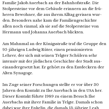
Familie Jakob Auerbach an der Bahnhofstraße. Die
Stolpersteine vor dem Gebäude erin­nern an die frü­
he­ren Bewohner, die aus ihrem Alltag geris­sen wur­
den. Besonders nahe kam die Familiengeschichte
allen noch ein­mal, als sie auf die Stolpersteine von
Hermann und Johanna Auerbach blick­ten.
Am Mahnmal an der Königsstraße traf die Gruppe den
95-jäh­ri­gen Ludwig Rüter, einen pen­sio­nier­ten
Lehrer, der sich mit sei­nen Telgter Schülern sehr
inten­siv mit der jüdi­schen Geschichte der Stadt aus­
ein­an­der­ge­setzt hat. Er gehört zu den Entdeckern der
Alten Synagoge.
Im Zuge sei­ner Forschungen stell­te er vor über 30
Jahren den Kontakt zu Ilse Auerbach in den
her.
USA
Dieser Kontakt führ­te 1989 zu einem Besuch Ilse
Auerbachs mit ihrer Familie in Telgte. Damals schon
dabei war ihre Enkelin, die damals 13-jäh­ri­ge Leah