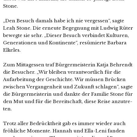
Stone.
„Den Besuch damals habe ich nie ver­ges­sen“, sag­te
Leah Stone. Die erneu­te Begegnung mit Ludwig Rüter
beweg­te sie sehr. „Dieser Besuch ver­bin­det Kulturen,
Generationen und Kontinente“, resü­mier­te Barbara
Elkeles.
Zum Mittagessen traf Bürgermeisterin Katja Behrendt
die Besucher. „Wir blei­ben ver­ant­wort­lich für die
Aufarbeitung der Geschichte. Wir müs­sen Brücken
zwi­schen Vergangenheit und Zukunft schla­gen“, sag­te
die Bürgermeisterin und dank­te der Familie Stone für
den Mut und für die Bereitschaft, die­se Reise anzu­tre­
ten.
Trotz aller Bedrücktheit gab es immer wie­der auch
fröh­li­che Momente. Hannah und Ella-Leni fan­den