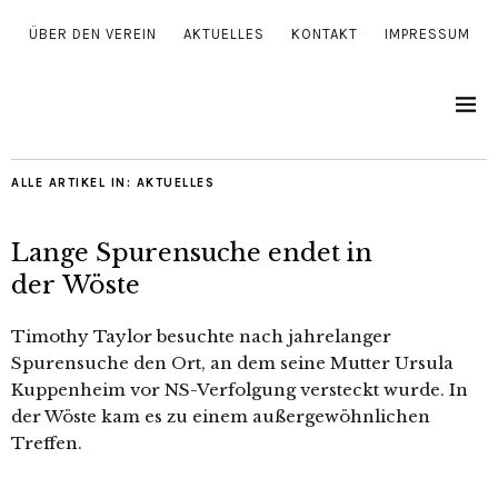
ÜBER DEN VEREIN
AKTUELLES
KONTAKT
IMPRESSUM
ALLE ARTIKEL IN:
AKTUELLES
Lange Spurensuche endet in
der Wöste
Timothy Taylor besuch­te nach jah­re­lan­ger
Spurensuche den Ort, an dem sei­ne Mutter Ursula
Kuppenheim vor NS-Verfolgung ver­steckt wur­de. In
der Wöste kam es zu einem außer­ge­wöhn­li­chen
Treffen.