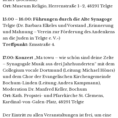
Ort:
Museum Religio, Herrenstraße 1–2, 48291 Telgte
15.00 – 16.00:
Führungen durch die Alte Synagoge
Telgte (Dr. Barbara Elkeles und Vorstand „Erinnerung
und Mahnung – Verein zur Förderung des Andenkens
an die Juden in Telgte e. V.«)
Treffpunkt:
Emsstraße 4.
17.00: Konzert
„Ma towu – wie schön sind dei­ne Zelte
– Synagogale Musik aus drei Jahrhunderten“ mit dem
Collegium voca­le Dortmund (Leitung: Michael Hönes)
und dem Chor der Evangelischen Kirchengemeinde
Bochum-Linden (Leitung: Andrea Kampmann),
Moderation Dr. Manfred Keller, Bochum
Ort:
Kath. Propstei- und Pfarrkirche St. Clemens,
Kardinal-von-Galen-Platz, 48291 Telgte
Der Eintritt zu allen Veranstaltungen ist frei, um eine