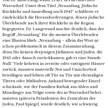
Warendorf. Unter dem Titel „Neuanfang. Jüdische
Rückkehr und Ansiedlung nach 1945“ schil­der­te er
ein­drück­lich die Herausforderungen, denen jüdi­sche
Überlebende nach ihrer Rückkehr in die Region
begeg­ne­ten. Dr. Langewand mach­te deut­lich, dass der
Begriff „Neuanfang“ für die meis­ten Überlebenden
eine Illusion blieb: „Neuanfang – allein das Wort ist
schon pro­ble­ma­tisch in die­sem Zusammenhang,
denn für kei­nen der­je­ni­gen Jüdinnen und Juden, die
1945 oder danach zurück­ka­men, gab es eine Stunde
Null.“ Viele kehr­ten in zers­tö­te oder ent­eig­ne­te Häuser
zurück, muss­ten mate­ri­el­le Not und Unsicherheit
bewäl­ti­gen und leb­ten oft Tür an Tür mit ehe­ma­li­gen
Tätern oder Mitläufern. Anhand bewe­gen­der Einzel-
schick­sa­le, wie der Familien Riebak aus Ahlen und
Mundinger aus Telgte sowie des in Warendorf behei­
ma­te­ten spä­te­ren Präsidenten des Zentralrats der
Juden, Paul Spiegel, wur­de deut­lich, wie schwie­rig