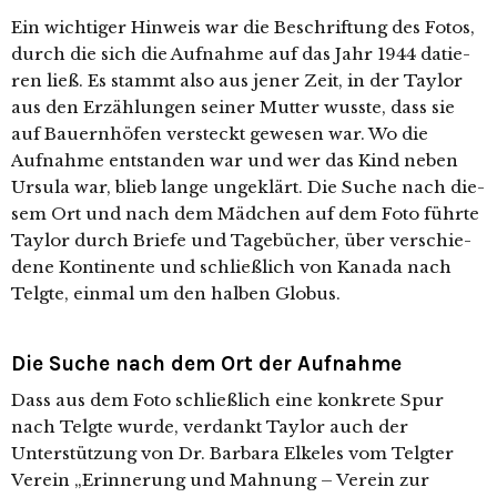
Ein wich­ti­ger Hinweis war die Beschriftung des Fotos,
durch die sich die Aufnahme auf das Jahr 1944 datie­
ren ließ. Es stammt also aus jener Zeit, in der Taylor
aus den Erzählungen sei­ner Mutter wuss­te, dass sie
auf Bauernhöfen ver­steckt gewe­sen war. Wo die
Aufnahme ent­stan­den war und wer das Kind neben
Ursula war, blieb lan­ge unge­klärt. Die Suche nach die­
sem Ort und nach dem Mädchen auf dem Foto führ­te
Taylor durch Briefe und Tagebücher, über ver­schie­
de­ne Kontinente und schließ­lich von Kanada nach
Telgte, ein­mal um den hal­ben Globus.
Die Suche nach dem Ort der Aufnahme
Dass aus dem Foto schließ­lich eine kon­kre­te Spur
nach Telgte wur­de, ver­dankt Taylor auch der
Unterstützung von Dr. Barbara Elkeles vom Telgter
Verein „Erinnerung und Mahnung – Verein zur