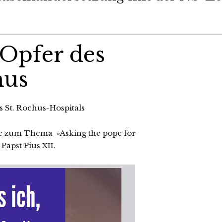
 Opfer des
mus
s St. Rochus-Hospitals
he zum Thema »Asking the pope for
n Papst Pius
.
XII