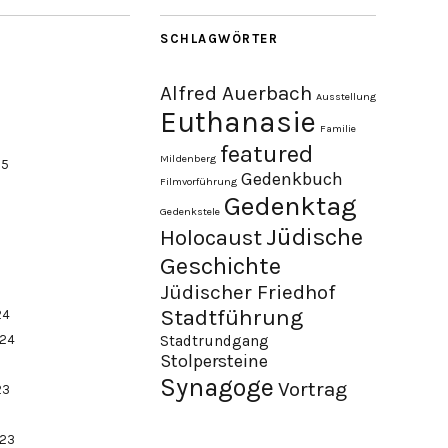
SCHLAGWÖRTER
Alfred Auerbach
Ausstellung
Euthanasie
Familie
featured
Mildenberg
25
Gedenkbuch
Filmvorführung
Gedenktag
Gedenkstele
Jüdische
Holocaust
Geschichte
Jüdischer Friedhof
Stadtführung
24
024
Stadtrundgang
Stolpersteine
Synagoge
Vortrag
23
023