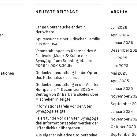
NEUESTE BEITRÄGE
ARCHIV
Lange Spurensuche endet in
Juli 2026
der Wöste
en
April 2026
Spurensuche einer jüdischen Familie
Januar 2026
aus den
USA
Dezember 20
Veranstaltungen im Rahmen des 6.
&
Festivals „Musik
Kultur der
Juli 2025
Synagoge“ am Sonntag, 14. Juni
2026 14.00–18.30Uhr
Juni 2025
Gedenkveranstaltung für die Opfer
mationen
Mai 2025
des Nationalsozialismus
April 2025
Gedenkveranstaltung in der Villa ten
Januar 2025
Hompel am 11. Dezember 2025 –
Beitrag von Dr. Barbara Elkeles über
November 20
Mischehen in Telgte
September 2
Informationstafeln vor der Alten
Synagoge Telgte
Januar 2024
Feierstunde vor der Alten Synagoge:
November 20
drei Informationsstelen werden der
Oktober 2023
Öffentlichkeit übergeben.
September 2
Aus eigener Initiative Stolpersteine