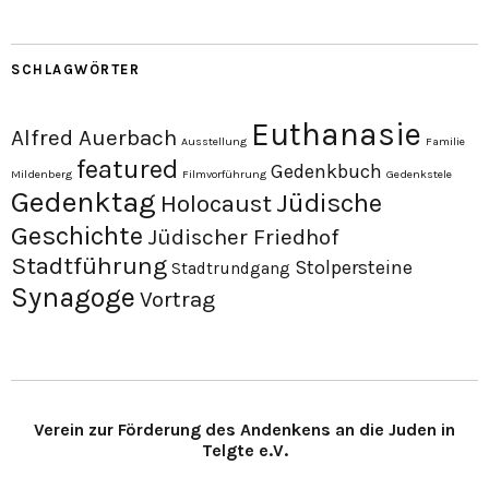
SCHLAGWÖRTER
Euthanasie
Alfred Auerbach
Ausstellung
Familie
featured
Gedenkbuch
Mildenberg
Filmvorführung
Gedenkstele
Gedenktag
Jüdische
Holocaust
Geschichte
Jüdischer Friedhof
Stadtführung
Stolpersteine
Stadtrundgang
Synagoge
Vortrag
Verein zur Förderung des Andenkens an die Juden in
Telgte e.V.