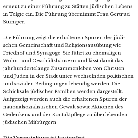
erneut zu einer Führung zu Stätten jüdi­schen Lebens
in Telgte ein. Die Führung über­nimmt Frau Gertrud
Stümper.
Die Führung zeigt die erhal­te­nen Spuren der jüdi­
schen Gemeinschaft und Religionsausübung wie
Friedhof und Synagoge. Sie führt zu ehe­ma­li­gen
Wohn- und Geschäftshäusern und lässt damit das
jahr­hun­der­te­lan­ge Zusammenleben von Christen
und Juden in der Stadt unter wech­seln­den poli­ti­schen
und sozia­len Bedingungen leben­dig wer­den. Die
Schicksale jüdi­scher Familien wer­den dar­ge­stellt.
Aufgezeigt wer­den auch die erhal­te­nen Spuren der
natio­nal­so­zia­lis­ti­schen Gewalt sowie Aktionen des
Gedenkens und der Kontaktpflege zu über­le­ben­den
jüdi­schen Mitbürgern.
Die Veranstaltung ist kostenfrei.