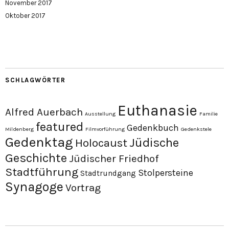
November 2017
Oktober 2017
SCHLAGWÖRTER
Euthanasie
Alfred Auerbach
Ausstellung
Familie
featured
Gedenkbuch
Mildenberg
Filmvorführung
Gedenkstele
Gedenktag
Jüdische
Holocaust
Geschichte
Jüdischer Friedhof
Stadtführung
Stolpersteine
Stadtrundgang
Synagoge
Vortrag