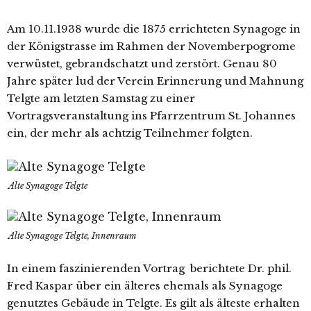
Am 10.11.1938 wur­de die 1875 errich­te­ten Synagoge in
der Königstrasse im Rahmen der Novemberpogrome
ver­wüs­tet, gebrand­schatzt und zer­stört. Genau 80
Jahre spä­ter lud der Verein Erinnerung und Mahnung
Telgte am letz­ten Samstag zu einer
Vortragsveranstaltung ins Pfarrzentrum St. Johannes
ein, der mehr als acht­zig Teilnehmer folgten.
Alte Synagoge Telgte
Alte Synagoge Telgte, Innenraum
In einem fas­zi­nie­ren­den Vortrag berich­te­te Dr. phil.
Fred Kaspar über ein älte­res ehe­mals als Synagoge
genutz­tes Gebäude in Telgte. Es gilt als ältes­te erhal­ten