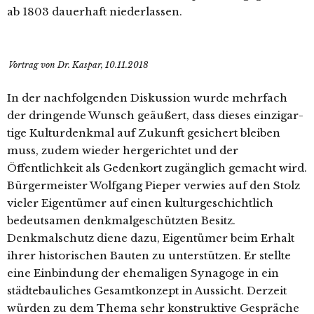
ab 1803 dau­er­haft niederlassen.
Vortrag von Dr. Kaspar, 10.11.2018
In der nach­fol­gen­den Diskussion wur­de mehr­fach
der drin­gen­de Wunsch geäu­ßert, dass die­ses ein­zig­ar­
ti­ge Kulturdenkmal auf Zukunft gesi­chert blei­ben
muss, zudem wie­der her­ge­rich­tet und der
Öffentlichkeit als Gedenkort zugäng­lich gemacht wird.
Bürgermeister Wolfgang Pieper ver­wies auf den Stolz
vie­ler Eigentümer auf einen kul­tur­ge­schicht­lich
bedeut­sa­men denk­mal­ge­schütz­ten Besitz.
Denkmalschutz die­ne dazu, Eigentümer beim Erhalt
ihrer his­to­ri­schen Bauten zu unter­stüt­zen. Er stell­te
eine Einbindung der ehe­ma­li­gen Synagoge in ein
städ­te­bau­li­ches Gesamtkonzept in Aussicht. Derzeit
wür­den zu dem Thema sehr kon­struk­ti­ve Gespräche