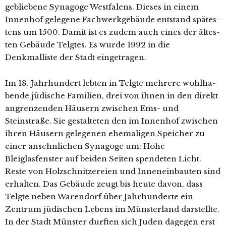
geblie­be­ne Synagoge Westfalens. Dieses in einem
Innenhof gele­ge­ne Fachwerkgebäude ent­stand spä­tes­
tens um 1500. Damit ist es zudem auch eines der ältes­
ten Gebäude Telgtes. Es wur­de 1992 in die
Denkmalliste der Stadt eingetragen.
Im 18. Jahrhundert leb­ten in Telgte meh­re­re wohl­ha­
ben­de jüdi­sche Familien, drei von ihnen in den direkt
angren­zen­den Häusern zwi­schen Ems- und
Steinstraße. Sie gestal­te­ten den im Innenhof zwi­schen
ihren Häusern gele­ge­nen ehe­ma­li­gen Speicher zu
einer ansehn­li­chen Synagoge um: Hohe
Bleiglasfenster auf bei­den Seiten spen­de­ten Licht.
Reste von Holzschnitzereien und Inneneinbauten sind
erhal­ten. Das Gebäude zeugt bis heu­te davon, dass
Telgte neben Warendorf über Jahrhunderte ein
Zentrum jüdi­schen Lebens im Münsterland dar­stell­te.
In der Stadt Münster durf­ten sich Juden dage­gen erst