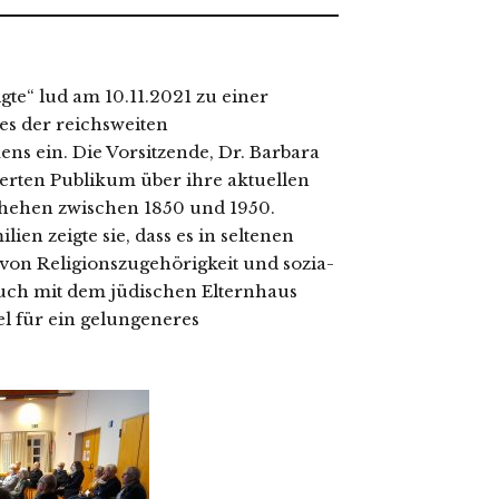
e“ lud am 10.11.2021 zu einer
s der reichs­wei­ten
s ein. Die Vorsitzende, Dr. Barbara
sier­ten Publikum über ihre aktu­el­len
chehen zwi­schen 1850 und 1950.
n zeig­te sie, dass es in sel­te­nen
von Religionszugehörigkeit und sozia­
ruch mit dem jüdi­schen Elternhaus
el für ein gelun­ge­ne­res