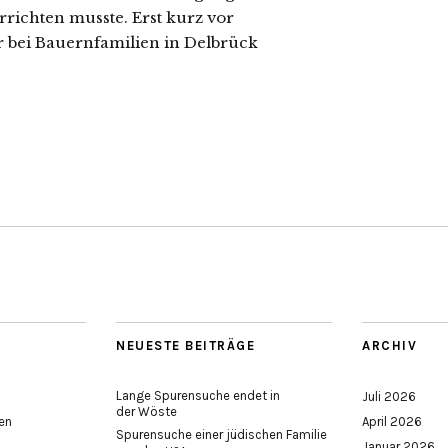
rich­ten muss­te. Erst kurz vor
r bei Bauernfamilien in Delbrück
NEUESTE BEITRÄGE
ARCHIV
Lange Spurensuche endet in
Juli 2026
der Wöste
en
April 2026
Spurensuche einer jüdischen Familie
Januar 2026