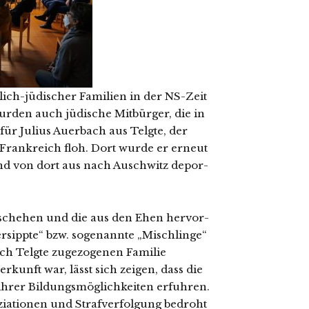
lich-jüdi­scher Familien in der NS-Zeit
den auch jüdi­sche Mitbürger, die in
h für Julius Auerbach aus Telgte, der
Frankreich floh. Dort wur­de er erneut
 und von dort aus nach Auschwitz depor­
ischehen und die aus den Ehen her­vor­
ersippte“ bzw. soge­nann­te „Mischlinge“
ch Telgte zuge­zo­ge­nen Familie
kunft war, lässt sich zei­gen, dass die
ihrer Bildungsmöglichkeiten erfuh­ren.
iationen und Strafverfolgung bedroht