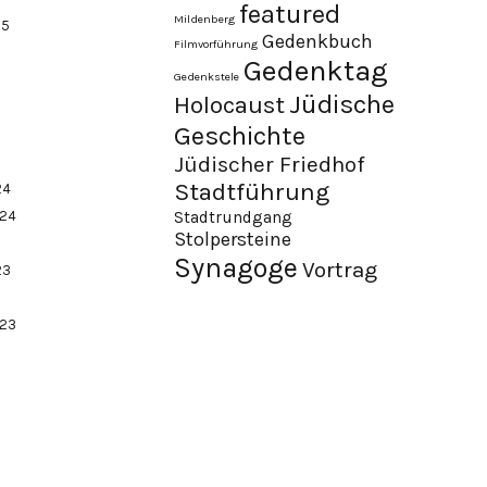
featured
Mildenberg
25
Gedenkbuch
Filmvorführung
Gedenktag
Gedenkstele
Jüdische
Holocaust
Geschichte
Jüdischer Friedhof
Stadtführung
24
024
Stadtrundgang
Stolpersteine
Synagoge
Vortrag
23
023