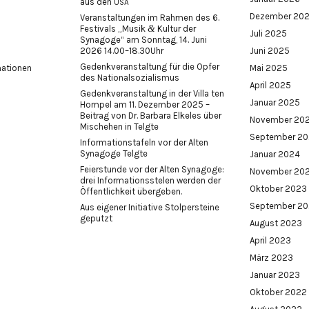
aus den
USA
Dezember 20
Veranstaltungen im Rahmen des 6.
&
Festivals „Musik
Kultur der
Juli 2025
Synagoge“ am Sonntag, 14. Juni
2026 14.00–18.30Uhr
Juni 2025
Gedenkveranstaltung für die Opfer
mationen
Mai 2025
des Nationalsozialismus
April 2025
Gedenkveranstaltung in der Villa ten
Januar 2025
Hompel am 11. Dezember 2025 –
Beitrag von Dr. Barbara Elkeles über
November 20
Mischehen in Telgte
September 2
Informationstafeln vor der Alten
Synagoge Telgte
Januar 2024
Feierstunde vor der Alten Synagoge:
November 20
drei Informationsstelen werden der
Oktober 2023
Öffentlichkeit übergeben.
September 2
Aus eigener Initiative Stolpersteine
geputzt
August 2023
April 2023
März 2023
Januar 2023
Oktober 2022