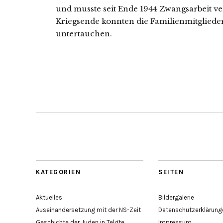
und muss­te seit Ende 1944 Zwangsarbeit ver­
Kriegsende konn­ten die Familienmitgliede
untertauchen.
KATEGORIEN
SEITEN
Aktuelles
Bildergalerie
Auseinandersetzung mit der NS-Zeit
Datenschutzerklärung
Geschichte der Juden in Telgte
Impressum