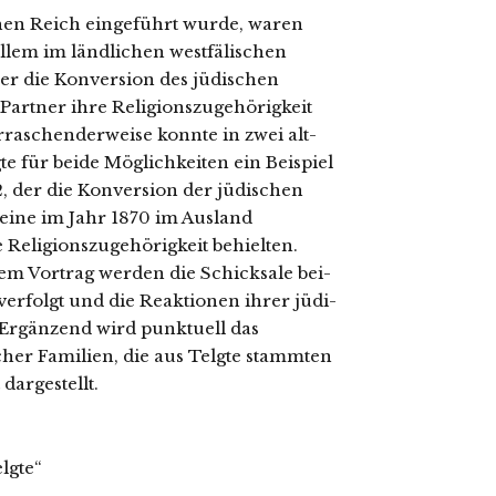
en Reich ein­ge­führt wur­de, waren
m im länd­li­chen west­fä­li­schen
mer die Konversion des jüdi­schen
e Partner ihre Religionszugehörigkeit
Überraschenderweise konn­te in zwei alt­
gte für bei­de Möglichkeiten ein Beispiel
2, der die Konversion der jüdi­schen
 eine im Jahr 1870 im Ausland
re Religionszugehörigkeit behiel­ten.
n dem Vortrag wer­den die Schicksale bei­
er­folgt und die Reaktionen ihrer jüdi­
. Ergänzend wird punk­tu­ell das
li­cher Familien, die aus Telgte stamm­ten
 dargestellt.
lgte“