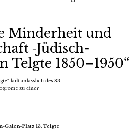
se Minderheit und
haft ‑Jüdisch-
in Telgte 1850–1950“
“ lädt anläss­lich des 83.
pogrome zu einer
n-Galen-Platz 13, Telgte