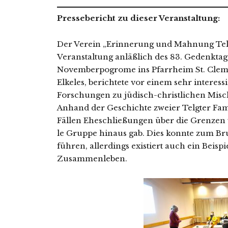
Pressebericht zu die­ser Veranstaltung:
Der Verein „Erinnerung und Mahnung Telgt
Veranstaltung anläß­lich des 83. Gedenktage
Novemberpogrome ins Pfarrheim St. Clemen
Elkeles, berich­te­te vor einem sehr inter­es­
Forschungen zu jüdisch-christ­li­chen Mis
Anhand der Geschichte zwei­er Telgter Familie
Fällen Eheschließungen über die Grenzen 
le Gruppe hin­aus gab. Dies konn­te zum B
füh­ren, aller­dings exis­tiert auch ein Beispi
Zusammenleben.