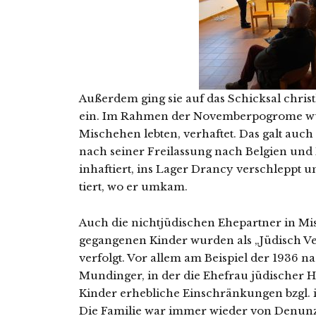
Außerdem ging sie auf das Schicksal christ­
ein. Im Rahmen der Novemberpogrome wur­
Mischehen leb­ten, ver­haf­tet. Das galt auc
nach sei­ner Freilassung nach Belgien und 
inhaf­tiert, ins Lager Drancy ver­schleppt
tiert, wo er umkam.
Auch die nicht­jü­di­schen Ehepartner in M
ge­gan­ge­nen Kinder wur­den als „Jüdisch V
ver­folgt. Vor allem am Beispiel der 1936 na
Mundinger, in der die Ehefrau jüdi­scher Her
Kinder erheb­li­che Einschränkungen bzgl. 
Die Familie war immer wie­der von Denunz