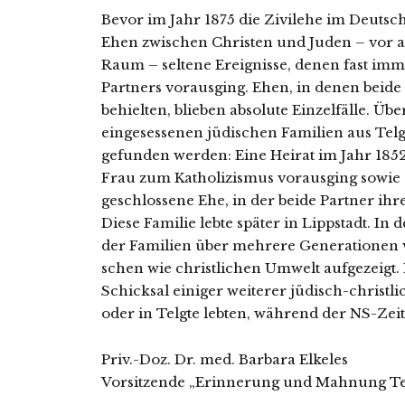
Bevor im Jahr 1875 die Zivilehe im Deutsch
Ehen zwi­schen Christen und Juden – vor alle
Raum – sel­te­ne Ereignisse, denen fast im
Partners vor­aus­ging. Ehen, in denen bei­d
behiel­ten, blie­ben abso­lu­te Einzelfälle. 
ein­ge­ses­se­nen jüdi­schen Familien aus Tel
gefun­den wer­den: Eine Heirat im Jahr 185
Frau zum Katholizismus vor­aus­ging sowie
geschlos­se­ne Ehe, in der bei­de Partner ih
Diese Familie leb­te spä­ter in Lippstadt. I
der Familien über meh­re­re Generationen v
schen wie christ­li­chen Umwelt auf­ge­zeigt
Schicksal eini­ger wei­te­rer jüdisch-christ­
oder in Telgte leb­ten, wäh­rend der NS-Zeit
Priv.-Doz. Dr. med. Barbara Elkeles
Vorsitzende „Erinnerung und Mahnung Te