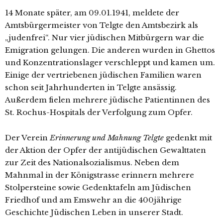
14 Monate spä­ter, am 09.01.1941, mel­de­te der
Amtsbürgermeister von Telgte den Amtsbezirk als
„juden­frei“. Nur vier jüdi­schen Mitbürgern war die
Emigration gelun­gen. Die ande­ren wur­den in Ghettos
und Konzentrationslager ver­schleppt und kamen um.
Einige der ver­trie­be­nen jüdi­schen Familien waren
schon seit Jahrhunderten in Telgte ansäs­sig.
Außerdem fie­len meh­re­re jüdi­sche Patientinnen des
St. Rochus-Hospitals der Verfolgung zum Opfer.
Der Verein
Erinnerung und Mahnung Telgte
gedenkt mit
der Aktion der Opfer der anti­jü­di­schen Gewalttaten
zur Zeit des Nationalsozialismus. Neben dem
Mahnmal in der Königstrasse erin­nern meh­re­re
Stolpersteine sowie Gedenktafeln am Jüdischen
Friedhof und am Emswehr an die 400jährige
Geschichte Jüdischen Leben in unse­rer Stadt.