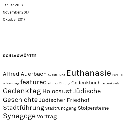
Januar 2018
November 2017
Oktober 2017
SCHLAGWÖRTER
Euthanasie
Alfred Auerbach
Ausstellung
Familie
featured
Gedenkbuch
Mildenberg
Filmvorführung
Gedenkstele
Gedenktag
Jüdische
Holocaust
Geschichte
Jüdischer Friedhof
Stadtführung
Stolpersteine
Stadtrundgang
Synagoge
Vortrag