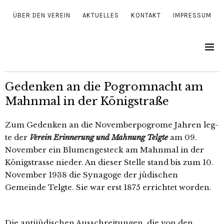
ÜBER DEN VEREIN
AKTUELLES
KONTAKT
IMPRESSUM
Gedenken an die Pogromnacht am
Mahnmal in der Königstraße
Zum Gedenken an die Novemberpogrome Jahren leg­
te der
Verein Erinnerung und Mahnung Telgte
am 09.
November ein Blumengesteck am Mahnmal in der
Königstrasse nie­der. An die­ser Stelle stand bis zum 10.
November 1938 die Synagoge der jüdi­schen
Gemeinde Telgte. Sie war erst 1875 errich­tet worden.
Die anti­jü­di­schen Ausschreitungen, die von den