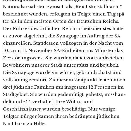
Nationalsozialisten zynisch als „Reichskristallnacht“
bezeich­net wur­den, erfolg­ten in Telgte einen Tag spä­
ter als in den meis­ten Orten des Deutschen Reichs.
Der Führer des ört­li­chen Reichsarbeitsdienstes hat­te
es zuvor abge­lehnt, die Synagoge im Auftrag der
SA
ein­zu­rei­ßen. Stattdessen voll­zo­gen in der Nacht vom
10. zum 11. November SA-Einheiten aus Münster das
Zerstörungswerk. Sie wur­den dabei von zahl­rei­chen
Bewohnern unse­rer Stadt unter­stützt und beju­belt.
Die Synagoge wur­de ver­wüs­tet, gebrand­schatzt und
voll­stän­dig zer­stört. Zu die­sem Zeitpunkt leb­ten noch
drei jüdi­sche Familien mit ins­ge­samt 12 Personen im
Stadtgebiet. Sie wur­den gede­mü­tigt, gehetzt, miss­han­
delt und z.T. ver­haf­tet. Ihre Wohn- und
Geschäftshäuser wur­den beschä­digt. Nur weni­ge
Telgter Bürger kamen ihren bedräng­ten jüdi­schen
Nachbarn zu Hilfe.