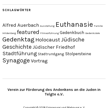
SCHLAGWÖRTER
Euthanasie
Alfred Auerbach
Ausstellung
Familie
featured
Gedenkbuch
Mildenberg
Filmvorführung
Gedenkstele
Gedenktag
Jüdische
Holocaust
Geschichte
Jüdischer Friedhof
Stadtführung
Stolpersteine
Stadtrundgang
Synagoge
Vortrag
Verein zur Förderung des Andenkens an die Juden in
Telgte e.V.
Copyright © 2018 Erinnerung und Mahnung e. V.