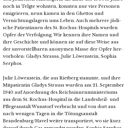
noch in Telgte wohn­ten, konn­ten nur vier Personen
emi­grie­ren, neun kamen in den Ghettos und
Vernichtungslagern ums Leben. Auch meh­re­re jüdi­
sche Patientinnen des St. Rochus-Hospitals wur­den
Opfer der Verfolgung. Wir ken­nen ihre Namen und
ihre Geschichte und kön­nen sie auf die­se Weise aus
der unvor­stell­ba­ren anony­men Masse der Opfer her­
vor­ho­len: Gladys Strauss, Julie Löwenstein, Sophia
Serphos.
Julie Löwenstein, die aus Rietberg stamm­te, und ihre
Mitpatientin Gladys Strauss wur­den am 21. September
1940 auf Anordnung des Reichsinnenministeriums
aus dem St. Rochus-Hospital in die Landesheil- und
Pflegeanstalt Wunstorf ver­bracht und von dort aus
nach weni­gen Tagen in die Tötungsanstalt
Brandenburg/Havel wei­ter trans­por­tiert, wo sie kurz
dar­auf durch Gas ermor­det wur­den. Sophia Serphos,