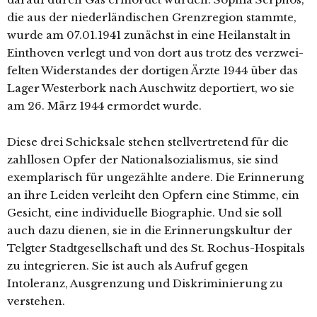
die aus der nie­der­län­di­schen Grenzregion stamm­te,
wur­de am 07.01.1941 zunächst in eine Heilanstalt in
Einthoven ver­legt und von dort aus trotz des ver­zwei­
fel­ten Widerstandes der dor­ti­gen Ärzte 1944 über das
Lager Westerbork nach Auschwitz depor­tiert, wo sie
am 26. März 1944 ermor­det wurde.
Diese drei Schicksale ste­hen stell­ver­tre­tend für die
zahl­lo­sen Opfer der Nationalsozialismus, sie sind
exem­pla­risch für unge­zähl­te ande­re. Die Erinnerung
an ihre Leiden ver­leiht den Opfern eine Stimme, ein
Gesicht, eine indi­vi­du­el­le Biographie. Und sie soll
auch dazu die­nen, sie in die Erinnerungskultur der
Telgter Stadtgesellschaft und des St. Rochus-Hospitals
zu inte­grie­ren. Sie ist auch als Aufruf gegen
Intoleranz, Ausgrenzung und Diskriminierung zu
verstehen.