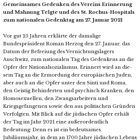
Gemeinsames Gedenken des Vereins Erinnerung
und Mahnung Telgte und des St. Rochus-Hospitals
zum natio­na­len Gedenktag am 27. Januar 2021
Vor gut 25 Jahren erklär­te der dama­li­ge
Bundespräsident Roman Herzog den 27. Januar, das
Datum der Befreiung des Vernichtungslagers
Auschwitz, zum natio­na­len Tag des Gedenkens an die
Opfer der Nationalsozialismus. Erinnert wird an die­
sem Tag an die Ermordung der euro­päi­schen Juden,
aber auch an die Opfer unter den Sinti und Roma,
den Geistig Behinderten und psy­chisch Kranken, den
Homosexuellen, den Zwangsarbeitern und
Kriegsgefangenen sowie den aus poli­ti­schen Gründen
Verfolgten. Mit Blick auf die jüdi­schen Opfer erhält
der Tag im Jahr 2021 eine außer­or­dent­lich
Bedeutung: Denn es ist ein bedeut­sa­mes
Jubiläumsjahr, in dem an 1700 Jahre jüdi­schen Lebens