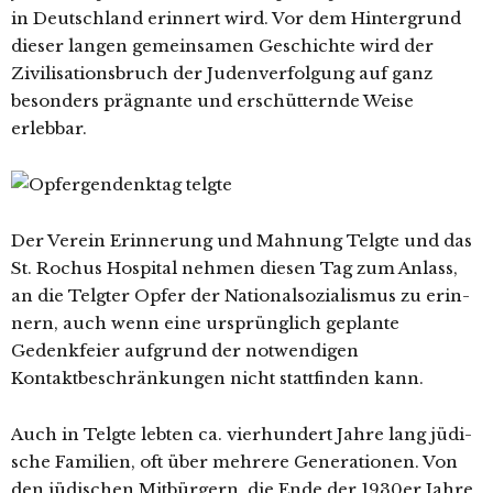
in Deutschland erin­nert wird. Vor dem Hintergrund
die­ser lan­gen gemein­sa­men Geschichte wird der
Zivilisationsbruch der Judenverfolgung auf ganz
beson­ders prä­gnan­te und erschüt­tern­de Weise
erlebbar.
Der Verein Erinnerung und Mahnung Telgte und das
St. Rochus Hospital neh­men die­sen Tag zum Anlass,
an die Telgter Opfer der Nationalsozialismus zu erin­
nern, auch wenn eine ursprüng­lich geplan­te
Gedenkfeier auf­grund der not­wen­di­gen
Kontaktbeschränkungen nicht statt­fin­den kann.
Auch in Telgte leb­ten ca. vier­hun­dert Jahre lang jüdi­
sche Familien, oft über meh­re­re Generationen. Von
den jüdi­schen Mitbürgern, die Ende der 1930er Jahre